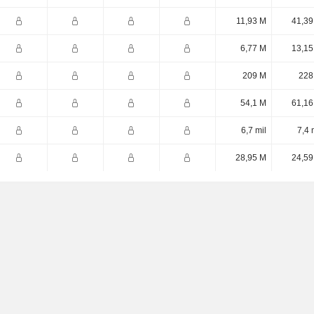
11,93 M
41,39
6,77 M
13,15
209 M
228
54,1 M
61,16
6,7 mil
7,4 
28,95 M
24,59