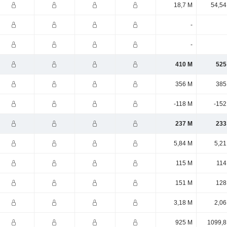
18,7 M
54,54
-
-
410 M
525
356 M
385
-118 M
-152
237 M
233
5,84 M
5,21
115 M
114
151 M
128
3,18 M
2,06
925 M
1099,8