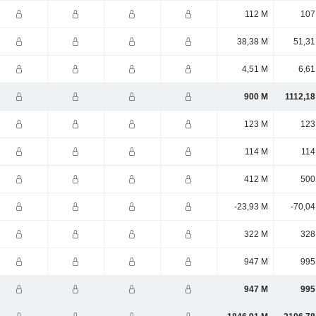
112 M
107
38,38 M
51,31
4,51 M
6,61
900 M
1112,18
123 M
123
114 M
114
412 M
500
-23,93 M
-70,04
322 M
328
947 M
995
947 M
995