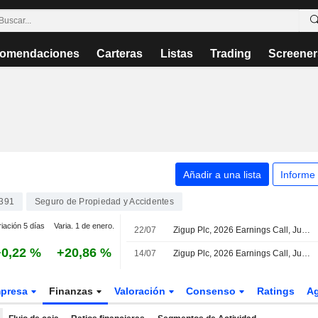
omendaciones
Carteras
Listas
Trading
Screener
Añadir a una lista
Informe
391
Seguro de Propiedad y Accidentes
iación 5 días
Varia. 1 de enero.
22/07
Zigup Plc, 2026 Earnings Call, Jul 08, 2026
+0,22 %
+20,86 %
14/07
Zigup Plc, 2026 Earnings Call, Jul 13, 2026
presa
Finanzas
Valoración
Consenso
Ratings
A