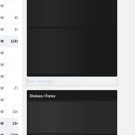
 M
113 M
98,47 M
108 M
 M
49,61 M
43,5 M
50,23 M
 M
10,34 M
12,87 M
16,03 M
 M
1181,77 M
1272,23 M
1444,98 M
 M
123 M
123 M
118 M
 M
114 M
114 M
114 M
 M
560 M
580 M
563 M
Más rankings
 M
-77,18 M
-76,56 M
-34,14 M
Divisas / Forex
 M
324 M
323 M
331 M
 M
1043,4 M
1063,16 M
1090,69 M
 M
1043,4 M
1063,16 M
1090,69 M