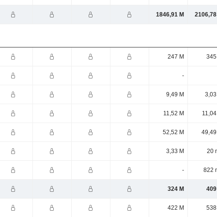
1846,91 M
2106,78
247 M
345
-
9,49 M
3,03
11,52 M
11,04
52,52 M
49,49
3,33 M
20 
-
822 
324 M
409
422 M
538