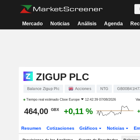
Mercado
Noticias
Análisis
Agenda
Rec
ZIGUP PLC
Balance Zigup Plc
Acciones
NTG
GB00B41H7
Tiempo real estimado
Cboe Europe
12:42:39 07/08/2026
Var
464,00
+0,11 %
GBX
Resumen
Cotizaciones
Gráficos
Noticias
Em