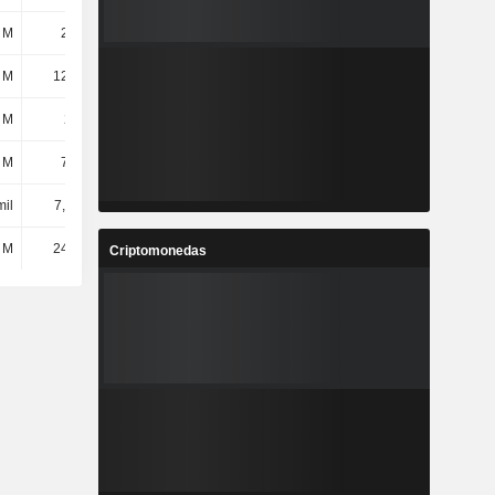
 M
26,2 M
18,66 M
16,58 M
 M
12,06 M
9,85 M
10,9 M
 M
247 M
92,76 M
93,25 M
 M
76,6 M
78,82 M
85,77 M
mil
7,91 mil
7,8 mil
7,57 mil
 M
24,22 M
28,43 M
24,09 M
Criptomonedas