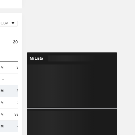
GBP
2024
2025
2026
Mi Lista
 M
39,8 M
33,74 M
23,48 M
-
-
-
39 mil
 M
39,8 M
33,74 M
23,52 M
 M
331 M
285 M
271 M
 M
99,01 M
55,67 M
60,69 M
 M
430 M
341 M
332 M