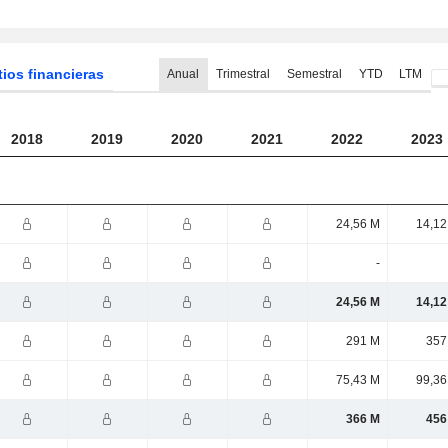
tios financieras
Anual
Trimestral
Semestral
YTD
LTM
2018
2019
2020
2021
2022
2023
24,56 M
14,12
-
24,56 M
14,12
291 M
357
75,43 M
99,36
366 M
456