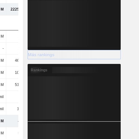
 M
2225,17 M
2335,39 M
2535,67 M
 M
187 M
203 M
214 M
-
151 M
140 M
131 M
Más rankings
 M
46,69 M
38,28 M
23,11 M
Rankings
 M
10,86 M
16,09 M
24,58 M
 M
51,44 M
39,51 M
47,25 M
mil
29 mil
238 mil
6,31 M
mil
1,87 M
2,91 M
4,66 M
 M
449 M
439 M
451 M
 M
560 M
678 M
820 M