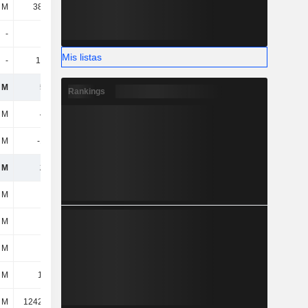
 M
38,26 M
28,51 M
27,48 M
-
-
41,42 M
31,95 M
Mis listas
-
104 mil
-
-
 M
508 M
445 M
415 M
Rankings
 M
434 M
433 M
441 M
 M
-193 M
-218 M
-212 M
 M
241 M
215 M
230 M
 M
4,5 M
-
-
 M
116 M
112 M
112 M
 M
111 M
94,34 M
77,25 M
 M
1,88 M
1,1 M
-
 M
1242,48 M
1468,51 M
1702,2 M