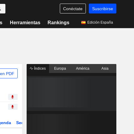
Conéctate
Suscribirse
s
Herramientas
Rankings
Edición España
Índices
Europa
América
Asia
 en PDF
genda
Sector
Derivados
ETFs