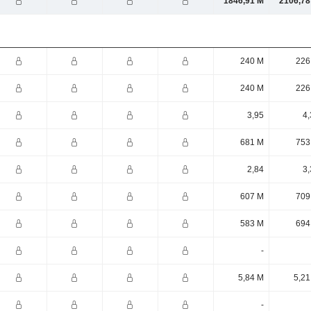
1846,91 M
2106,78
240 M
226
240 M
226
3,95
4,
681 M
753
2,84
3,
607 M
709
583 M
694
-
5,84 M
5,21
-