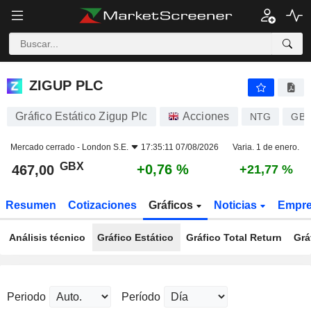
ZIGUP PLC
467,00
p
+0,76 %
ZIGUP PLC
Gráfico Estático Zigup Plc
Acciones
NTG
GB0
Mercado cerrado -
London S.E.
17:35:11 07/08/2026
Varia. 1 de enero.
GBX
+0,76 %
467,00
+21,77 %
Resumen
Cotizaciones
Gráficos
Noticias
Empr
Análisis técnico
Gráfico Estático
Gráfico Total Return
Grá
Periodo
Período