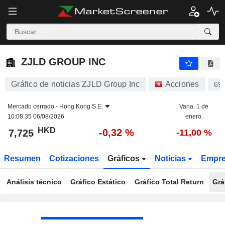
ZJLD GROUP INC
7,725
$
-0,32 %
ZJLD GROUP INC
Gráfico de noticias ZJLD Group Inc
Acciones
69
Mercado cerrado -
Hong Kong S.E.
Varia. 1 de
10:08:35 06/08/2026
enero.
HKD
-0,32 %
7,725
-11,00 %
Resumen
Cotizaciones
Gráficos
Noticias
Empr
Análisis técnico
Gráfico Estático
Gráfico Total Return
Grá