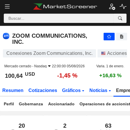
ZOOM COMMUNICATIONS, INC.
100,64
$
-1,45 %
ZOOM COMMUNICATIONS,
INC.
Conexiones Zoom Communications, Inc.
Acciones
Mercado cerrado -
Nasdaq
22:00:00 05/08/2026
Varia. 1 de enero.
USD
-1,45 %
100,64
+16,63 %
Resumen
Cotizaciones
Gráficos
Noticias
Empr
Perfil
Gobernanza
Accionariado
Operaciones de accionis
20
2
63