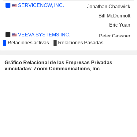
SERVICENOW, INC.
Jonathan Chadwick
Bill McDermott
Eric Yuan
VEEVA SYSTEMS INC.
Peter Gassner
Relaciones activas
Relaciones Pasadas
FIGMA, INC.
Bill McDermott
SENTINELONE, INC.
Daniel Scheinman
Gráfico Relacional de las Empresas Privadas
SONIX TECHNOLOGY CO.,LTD.
vinculadas: Zoom Communications, Inc.
Samuel Chen
FORTINET, INC.
Janet Napolitano
GLOBALSAT WORLDCOM
Samuel Chen
CORPORATION
ARISTA NETWORKS, INC.
Daniel Scheinman
EVERPURE, INC.
Greg Tomb
SNOWFLAKE INC.
Jeffrey True