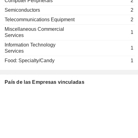
Computer Peripherals
2
Semiconductors
2
Telecommunications Equipment
2
Miscellaneous Commercial
1
Services
Information Technology
1
Services
Food: Specialty/Candy
1
País de las Empresas vinculadas