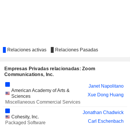
SAMSARA INC.
Jonathan Chadwick
POLARIS GROUP
Samuel Chen
VIR BIOTECHNOLOGY, INC.
Janet Napolitano
ACEPODIA, INC.
Samuel Chen
Relaciones activas
Relaciones Pasadas
Empresas Privadas relacionadas: Zoom
Communications, Inc.
Janet Napolitano
American Academy of Arts &
Xue Dong Huang
Sciences
Miscellaneous Commercial Services
Jonathan Chadwick
Cohesity, Inc.
Carl Eschenbach
Packaged Software