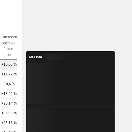
Diferencia
objetivo/
N.º de
último
analistas
precio
Mi Lista
+10,05 %
26
+12,77 %
53
+10,4 %
27
+18,99 %
26
+20,14 %
45
+35,68 %
25
+25,16 %
28