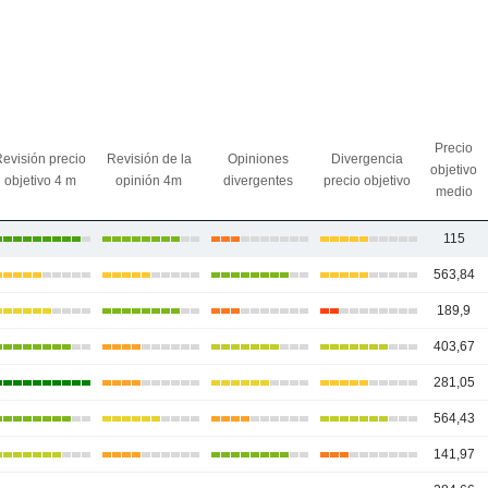
Precio
evisión precio
Revisión de la
Opiniones
Divergencia
objetivo
objetivo 4 m
opinión 4m
divergentes
precio objetivo
medio
115
563,84
189,9
403,67
281,05
564,43
141,97