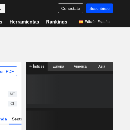
Conéctate
Suscribirse
s
Herramientas
Rankings
Edición España
Índices
Europa
América
Asia
 en PDF
MT
CI
nda
Sector
Derivados
ETFs