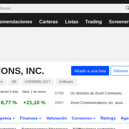
omendaciones
Carteras
Listas
Trading
Screener
NS, INC.
Añadir a una lista
Informe
es
ZM
US98980L1017
Software
riación 5 días
Varia. 1 de enero.
07/08
Un directivo de Zoom Communications vende acciones por valor de 2.424.454 USD, según los registros de la SEC
+8,77 %
+21,10 %
28/07
Zoom Communications, Inc. anuncia la dimisión de William R. McDermott como miembro del consejo de administración, efectiva el 27 de julio de 2026
presa
Finanzas
Valoración
Consenso
Ratings
Age