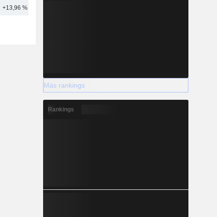
+13,96 %
47
Más rankings
Rankings