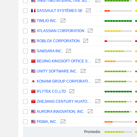
TAKE-TWO INTERACTIVE SOFTWARE, INC.
DASSAULT SYSTÈMES SE
TWILIO INC.
ATLASSIAN CORPORATION
ROBLOX CORPORATION
SAMSARA INC.
BEIJING KINGSOFT OFFICE SOFTWARE, INC.
UNITY SOFTWARE INC.
KONAMI GROUP CORPORATION
IFLYTEK CO.,LTD
ZHEJIANG CENTURY HUATONG GROUP CO.,LTD
AURORA INNOVATION, INC.
FIGMA, INC.
Promedio