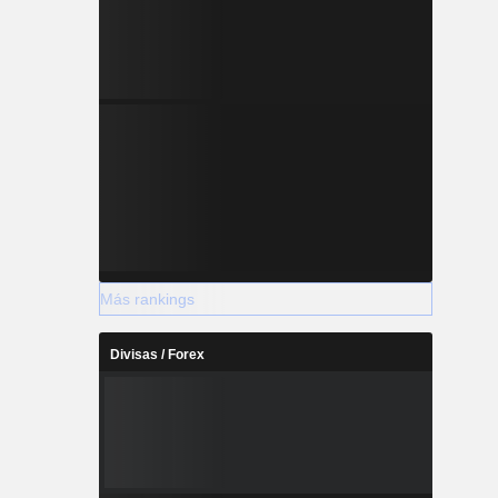
Más rankings
Divisas / Forex