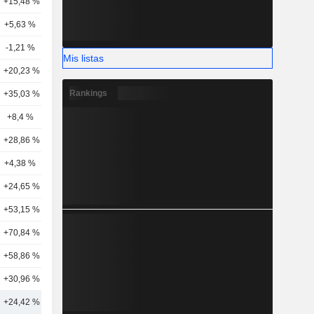
+15,48 %
29
+5,63 %
19
-1,21 %
31
Mis listas
+20,23 %
30
Rankings
+35,03 %
35
+8,4 %
21
+28,86 %
14
+4,38 %
23
6
+24,65 %
17
+53,15 %
10
+70,84 %
5
+58,86 %
12
+30,96 %
10
+24,42 %
24