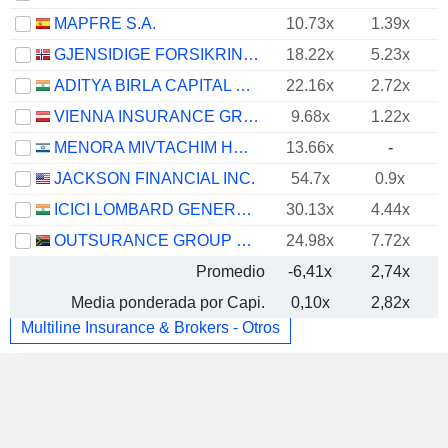
MAPFRE S.A.
10.73x
1.39x
GJENSIDIGE FORSIKRING ASA
18.22x
5.23x
ADITYA BIRLA CAPITAL LIMITED
22.16x
2.72x
VIENNA INSURANCE GROUP AG
9.68x
1.22x
MENORA MIVTACHIM HOLDINGS LTD.
13.66x
-
JACKSON FINANCIAL INC.
54.7x
0.9x
ICICI LOMBARD GENERAL INSURANCE COMPANY LIMITED
30.13x
4.44x
OUTSURANCE GROUP LIMITED
24.98x
7.72x
Promedio
-6,41x
2,74x
Media ponderada por Capi.
0,10x
2,82x
Multiline Insurance & Brokers - Otros