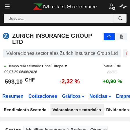
ZURICH INSURANCE GROUP LTD
593,10
CHF
-2,32 %
ZURICH INSURANCE GROUP
LTD
Valoraciones sectoriales Zurich Insurance Group Ltd
Tiempo real estimado
Cboe Europe
Varia. 1 de
09:07:39 06/08/2026
enero.
CHF
-2,32 %
593,10
+0,90 %
Resumen
Cotizaciones
Gráficos
Noticias
Empr
Rendimiento Sectorial
Valoraciones sectoriales
Dividendos 