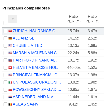
Principales competidores
Ratio
Ratio
PER (Y)
PBR (Y)
ZURICH INSURANCE GROUP LTD
15.74x
3.47x
ALLIANZ SE
14.15x
2.52x
CHUBB LIMITED
13.13x
1.69x
MARSH & MCLENNAN COMPANIES
22.24x
5.88x
HARTFORD FINANCIAL SERVICES GROUP (THE), INC.
10.17x
1.91x
HELVETIA BALOISE HOLDING AG
-440.05x
1.52x
PRINCIPAL FINANCIAL GROUP, INC.
13.07x
1.98x
UNIPOL ASSICURAZIONI S.P.A.
13.82x
1.98x
POWSZECHNY ZAKLAD UBEZPIECZE? SPÓLKA AKCYJNA
10.85x
1.67x
ASR NEDERLAND N.V.
11.44x
1.61x
AGEAS SA/NV
9.41x
1.45x