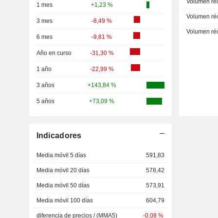
Volumen ré
1 mes
+1,23 %
Volumen ré
3 mes
-8,49 %
Volumen ré
6 mes
-9,81 %
Año en curso
-31,30 %
1 año
-22,99 %
3 años
+143,84 %
5 años
+73,09 %
Indicadores
Media móvil 5 días
591,83
Media móvil 20 días
578,42
Media móvil 50 días
573,91
Media móvil 100 días
604,79
diferencia de precios / (MMA5)
-0,08 %