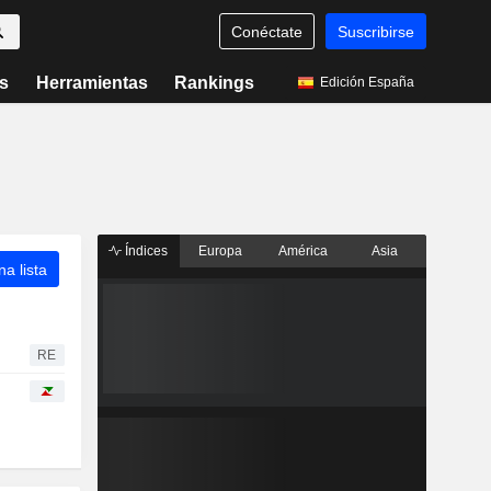
Conéctate
Suscribirse
s
Herramientas
Rankings
Edición España
Índices
Europa
América
Asia
a lista
RE