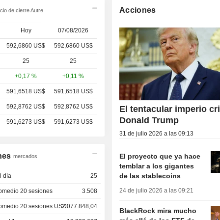
Acciones
io de cierre Autre
Hoy
07/08/2026
592,6860 US$
592,686
0 US$
25
25
+0,17 %
+0,11 %
591,6518 US$
591,6518 US$
592,8762 US$
592,8762 US$
El tentacular imperio cr
Donald Trump
591,6273 US$
591,6273 US$
31 de julio 2026 a las 09:13
nes
El proyecto que ya hace
mercados
temblar a los gigantes
de las stablecoins
 día
25
24 de julio 2026 a las 09:21
omedio 20 sesiones
3.508
omedio 20 sesiones USD
2.077.848,04
BlackRock mira mucho