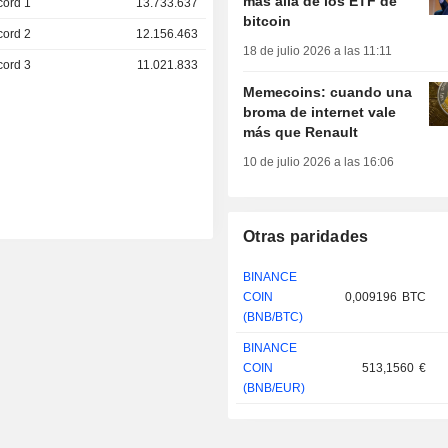
más allá de los ETF de
cord 1
13.733.637
bitcoin
cord 2
12.156.463
18 de julio 2026 a las 11:11
cord 3
11.021.833
Memecoins: cuando una
broma de internet vale
más que Renault
10 de julio 2026 a las 16:06
Otras paridades
BINANCE
COIN
0,009196
BTC
(BNB/BTC)
BINANCE
COIN
513,1560
€
(BNB/EUR)