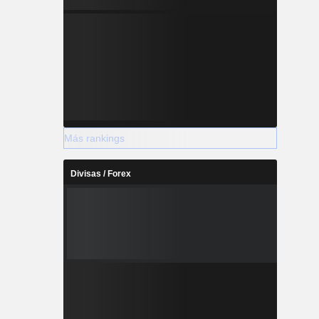
Más rankings
Divisas / Forex