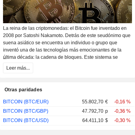
La reina de las criptomonedas: el Bitcoin fue inventado en
2008 por Satoshi Nakamoto. Detrás de este seudónimo que
suena asiático se encuentra un individuo o grupo que
inventó una de las tecnologías más emocionantes de la
última década: la cadena de bloques. Este sistema se
...
define como una red descentralizada, inmutable y segura
Leer más...
entre pares. Imagine un libro de contabilidad pública
anónimo e infalsificable. Esta tecnología permite almacenar
y transmitir valores a través de Internet de forma
Otras paridades
transparente, segura y sin control central. Viene en forma de
software de código abierto y la criptodivisa asociada está
BITCOIN (BTC/EUR)
55.802,70
€
-0,16 %
emergiendo como líder en el mercado de la moneda digital.
BITCOIN (BTC/GBP)
47.792,70
p
-0,36 %
Se considera oro digital, no tiene existencia física y no
BITCOIN (BTC/USD)
64.411,10
$
-0,30 %
depende de ningún banco central. Muchos expertos ven en
este activo una forma de liberarse del sistema bancario y de