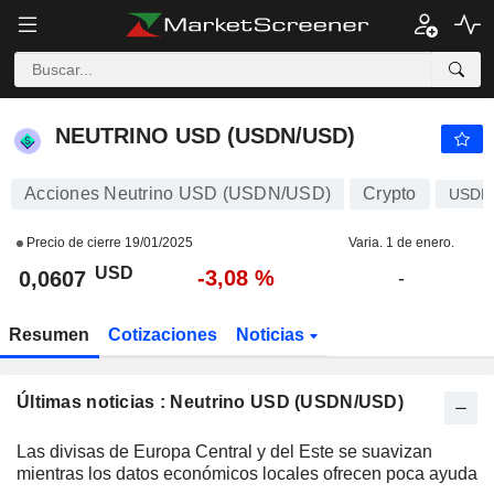
NEUTRINO USD (USDN/USD)
0,0607
$
-3,08 %
NEUTRINO USD (USDN/USD)
Acciones Neutrino USD (USDN/USD)
Crypto
USDN
Precio de cierre
19/01/2025
Varia. 1 de enero.
USD
-3,08 %
0,0607
-
Resumen
Cotizaciones
Noticias
Últimas noticias : Neutrino USD (USDN/USD)
Las divisas de Europa Central y del Este se suavizan
mientras los datos económicos locales ofrecen poca ayuda