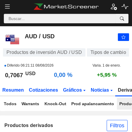
AUD / USD
0,7067
$
0,00 %
AUD / USD
Productos de inversión AUD / USD
Tipos de cambio
Diferido
06:21:11 08/08/2026
Varia. 1 de enero.
USD
0,00 %
0,7067
+5,95 %
Resumen
Cotizaciones
Gráficos
Noticias
Deriv
Todos
Warrants
Knock-Out
Prod apalancamiento
Produ
Filtros
Productos derivados