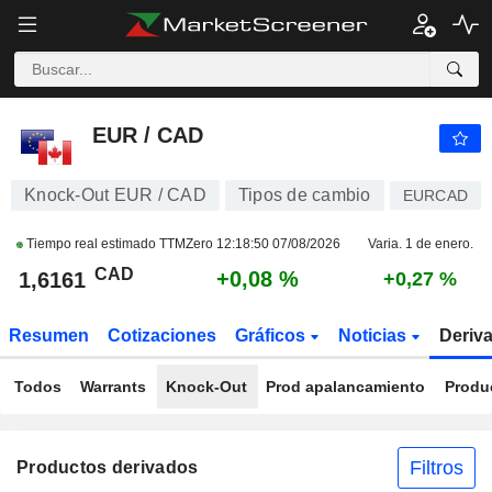
EUR / CAD
1,6160
$
+0,08 %
EUR / CAD
Knock-Out EUR / CAD
Tipos de cambio
EURCAD
Tiempo real estimado TTMZero
12:18:50 07/08/2026
Varia. 1 de enero.
CAD
+0,08 %
1,6161
+0,27 %
Resumen
Cotizaciones
Gráficos
Noticias
Deriv
Todos
Warrants
Knock-Out
Prod apalancamiento
Produ
Filtros
Productos derivados