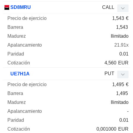
SD8MRU
CALL
1,543
€
1,543
Ilimitado
21.91x
0.01
4,560
EUR
PUT
UE7H1A
1,495
€
1,495
Ilimitado
-
0.01
0,001000
EUR