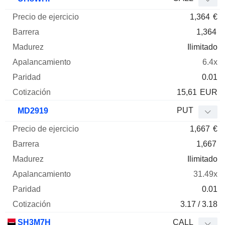
1,364
€
1,364
Ilimitado
6.4x
0.01
15,61
EUR
PUT
MD2919
1,667
€
1,667
Ilimitado
31.49x
0.01
3.17 / 3.18
SH3M7H
CALL