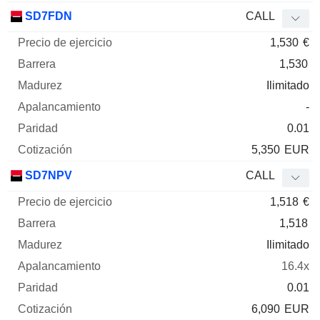
SD7FDN
CALL
1,530
€
1,530
Ilimitado
-
0.01
5,350
EUR
SD7NPV
CALL
1,518
€
1,518
Ilimitado
16.4x
0.01
6,090
EUR