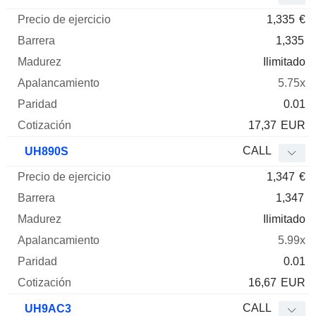
1,335
€
1,335
Ilimitado
5.75x
0.01
17,37
EUR
CALL
UH890S
1,347
€
1,347
Ilimitado
5.99x
0.01
16,67
EUR
CALL
UH9AC3