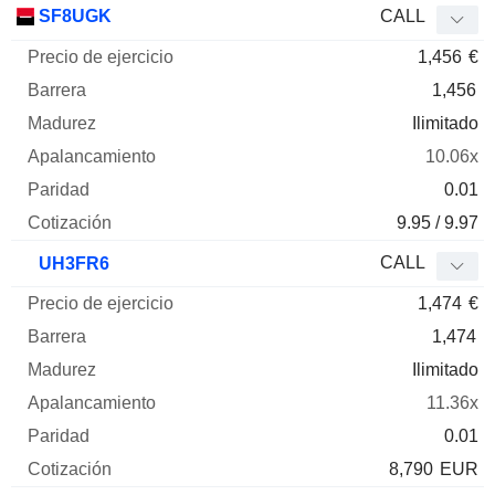
SF8UGK
CALL
1,456
€
1,456
Ilimitado
10.06x
0.01
9.95 / 9.97
CALL
UH3FR6
1,474
€
1,474
Ilimitado
11.36x
0.01
8,790
EUR