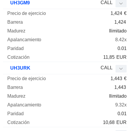
CALL
UH3GM9
1,424
€
1,424
Ilimitado
8.42x
0.01
11,85
EUR
CALL
UH3URK
1,443
€
1,443
Ilimitado
9.32x
0.01
10,68
EUR