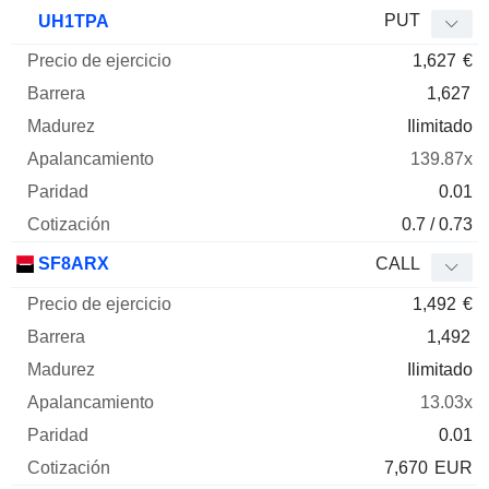
PUT
UH1TPA
1,627
€
1,627
Ilimitado
139.87x
0.01
0.7 / 0.73
SF8ARX
CALL
1,492
€
1,492
Ilimitado
13.03x
0.01
7,670
EUR