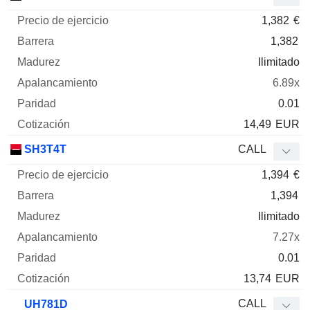
1,382
€
1,382
Ilimitado
6.89x
0.01
14,49
EUR
SH3T4T
CALL
1,394
€
1,394
Ilimitado
7.27x
0.01
13,74
EUR
CALL
UH781D