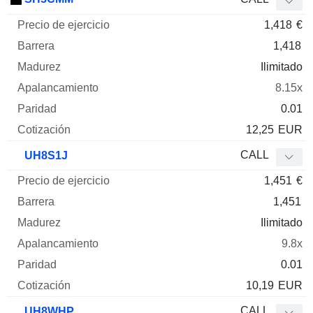
1,418
€
1,418
Ilimitado
8.15x
0.01
12,25
EUR
CALL
UH8S1J
1,451
€
1,451
Ilimitado
9.8x
0.01
10,19
EUR
CALL
UH8WHP