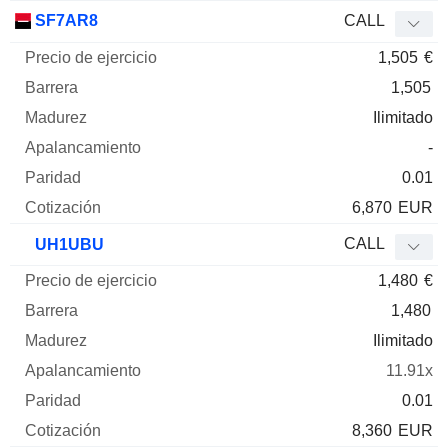
SF7AR8
CALL
1,505
€
1,505
Ilimitado
-
0.01
6,870
EUR
CALL
UH1UBU
1,480
€
1,480
Ilimitado
11.91x
0.01
8,360
EUR