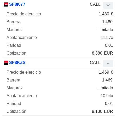
SF8KY7
CALL
1,480
€
1,480
Ilimitado
11.87x
0.01
8,380
EUR
SF8KZS
CALL
1,469
€
1,469
Ilimitado
10.94x
0.01
9,130
EUR