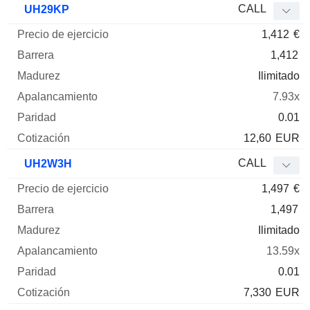
CALL
UH29KP
1,412
€
1,412
Ilimitado
7.93x
0.01
12,60
EUR
CALL
UH2W3H
1,497
€
1,497
Ilimitado
13.59x
0.01
7,330
EUR