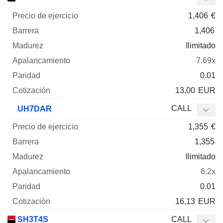
1,406
€
1,406
Ilimitado
7.69x
0.01
13,00
EUR
CALL
UH7DAR
1,355
€
1,355
Ilimitado
6.2x
0.01
16,13
EUR
SH3T4S
CALL