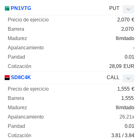
Precio
PN1VTG
PUT
de
2,070
€
ejercicio
Barrera
Madurez
Elasticidad
Mnemo
Tipo
Pari
2,070
Ilimitado
-
0.01
28,09
EUR
SD8C4K
CALL
1,555
€
1,555
Ilimitado
26.21x
0.01
3.81 / 3.84