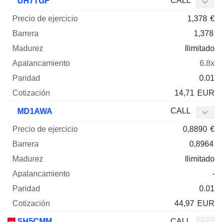
CALL
UH7TGF
1,378
€
1,378
Ilimitado
6.8x
0.01
14,71
EUR
CALL
MD1AWA
0,8890
€
0,8964
Ilimitado
-
0.01
44,97
EUR
SH5CMM
CALL