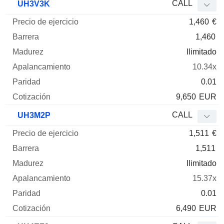
CALL
UH3V3K
1,460
€
1,460
Ilimitado
10.34x
0.01
9,650
EUR
CALL
UH3M2P
1,511
€
1,511
Ilimitado
15.37x
0.01
6,490
EUR