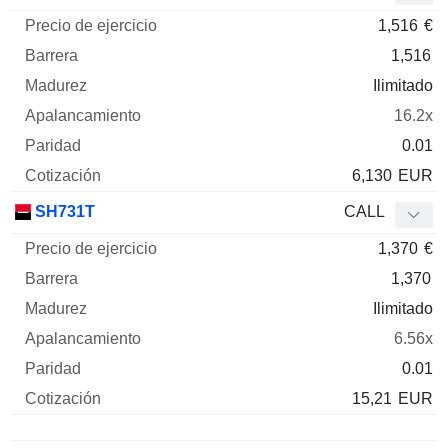
1,516
€
1,516
Ilimitado
16.2x
0.01
6,130
EUR
SH731T
CALL
1,370
€
1,370
Ilimitado
6.56x
0.01
15,21
EUR