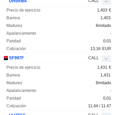
CALL
UH5RMA
1,403
€
1,403
Ilimitado
-
0.01
13,16
EUR
SF997F
CALL
1,431
€
1,431
Ilimitado
-
0.01
11.44 / 11.47