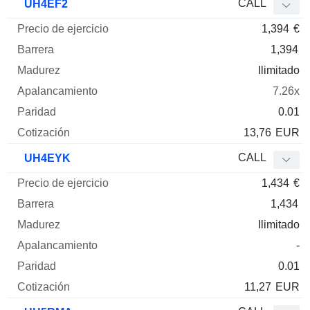
CALL
UH4EF2
1,394
€
1,394
Ilimitado
7.26x
0.01
13,76
EUR
CALL
UH4EYK
1,434
€
1,434
Ilimitado
-
0.01
11,27
EUR