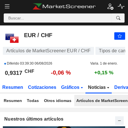
EUR / CHF
0,9317
CHF
-0,06 %
EUR / CHF
Artículos de MarketScreener EUR / CHF
Tipos de cam
Diferido
03:39:30 06/08/2026
Varia. 1 de enero.
CHF
-0,06 %
0,9317
+0,15 %
Resumen
Cotizaciones
Gráficos
Noticias
Deriv
Resumen
Todas
Otros idiomas
Artículos de MarketScreen
Nuestros últimos artículos