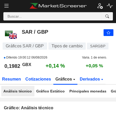
SAR / GBP
0,1982
p
+0,14 %
SAR / GBP
Gráficos SAR / GBP
Tipos de cambio
SARGBP
Diferido
19:00:12 06/08/2026
Varia. 1 de enero.
GBX
+0,14 %
0,1982
+0,05 %
Resumen
Cotizaciones
Gráficos
Derivados
Análisis técnico
Gráfico Estático
Principales monedas
Gr
Gráfico: Análisis técnico