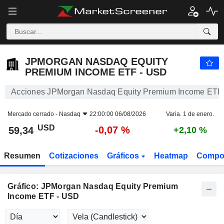
JPMORGAN NASDAQ EQUITY PREMIUM INCOME ETF - USD
59,34
$
-0,07 %
JPMORGAN NASDAQ EQUITY
PREMIUM INCOME ETF - USD
Acciones JPMorgan Nasdaq Equity Premium Income ETF
Mercado cerrado -
Nasdaq
22:00:00 06/08/2026
Varia. 1 de enero.
USD
-0,07 %
59,34
+2,10 %
Resumen
Cotizaciones
Gráficos
Heatmap
Compo
Gráfico: JPMorgan Nasdaq Equity Premium
Income ETF - USD