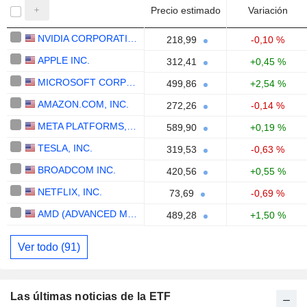
Precio estimado
Variación
NVIDIA CORPORATION
218,99
-0,10 %
APPLE INC.
312,41
+0,45 %
MICROSOFT CORPORATION
499,86
+2,54 %
AMAZON.COM, INC.
272,26
-0,14 %
META PLATFORMS, INC.
589,90
+0,19 %
TESLA, INC.
319,53
-0,63 %
BROADCOM INC.
420,56
+0,55 %
NETFLIX, INC.
73,69
-0,69 %
AMD (ADVANCED MICRO DEVICES)
489,28
+1,50 %
Ver todo (91)
Las últimas noticias de la ETF