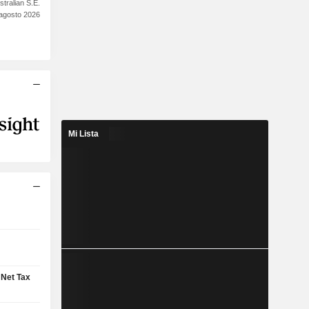
stralian S.E.
 agosto 2026
Mi Lista
 Net Tax