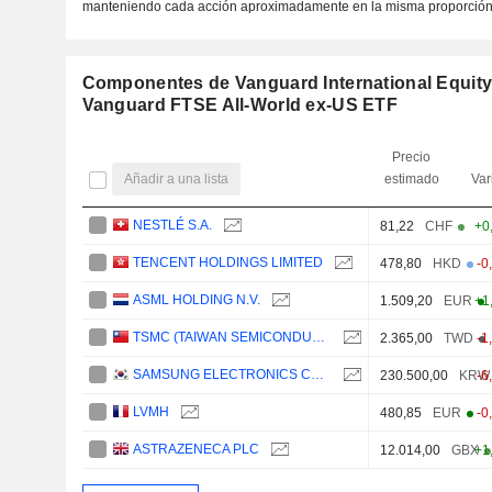
manteniendo cada acción aproximadamente en la misma proporción 
Componentes de Vanguard International Equity
Vanguard FTSE All-World ex-US ETF
Precio
Añadir a una lista
estimado
Var
NESTLÉ S.A.
81,22
CHF
+0
TENCENT HOLDINGS LIMITED
478,80
HKD
-0
ASML HOLDING N.V.
1.509,20
EUR
+1
TSMC (TAIWAN SEMICONDUCTOR MANUFACTURING COMPANY)
2.365,00
TWD
-1
SAMSUNG ELECTRONICS CO., LTD.
230.500,00
KRW
-6
LVMH
480,85
EUR
-0
ASTRAZENECA PLC
12.014,00
GBX
+1