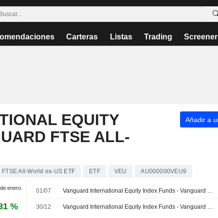
omendaciones
Carteras
Listas
Trading
Screener
TIONAL EQUITY
Añadir a un
GUARD FTSE ALL-
d FTSE All-World ex-US ETF
ETF
VEU
AU000000VEU9
 de enero.
01/07
Vanguard International Equity Index Funds - Vanguard FTSE All-World ex-US ETF presenta sus resultados correspondientes al primer semestre finalizado el 30 de abril de 2026
81 %
30/12
Vanguard International Equity Index Funds - Vanguard FTSE All-World ex-US ETF informa resultados financieros para el año completo finalizado el 31 de octubre de 2025