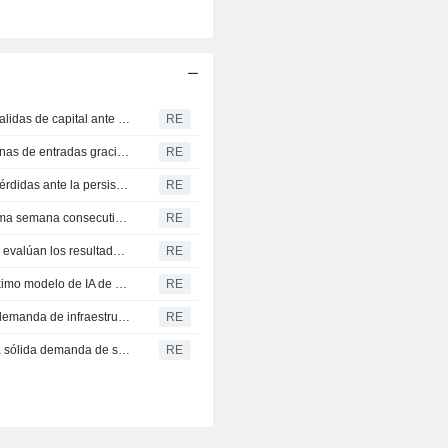
Los fondos de renta variable estadounidense registran salidas de capital ante la recogida de beneficios previa a los datos de empleo
RE
Los fondos de renta variable global encadenan 11 semanas de entradas gracias al impulso de los resultados empresariales
RE
La bolsa surcoreana encadena su séptima semana de pérdidas ante la persistente inquietud por la IA y los chips
RE
La bolsa de Corea del Sur cae y se encamina a su séptima semana consecutiva de pérdidas
RE
La bolsa de Corea del Sur oscila mientras los inversores evalúan los resultados en Estados Unidos
RE
Alibaba planea cobrar a los grandes usuarios de su próximo modelo de IA de código abierto, según fuentes
RE
Akamai supera las previsiones trimestrales gracias a la demanda de infraestructuras en la nube
RE
Atlassian supera las previsiones trimestrales gracias a la sólida demanda de servicios en la nube
RE