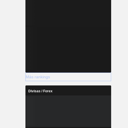
Más rankings
Divisas / Forex