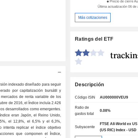
Precio de cierre Au
Última actualización 06 de
Más cotizaciones
Ratings del ETF
Descripción
sión indexado diseñado para seguir
rado por capitalización bursátil y
s mercados de renta variable de los
Código ISIN
AU000000VEU9
ubre de 2016, el Índice incluía 2.426
Ratio de
dos desarrollados como emergentes.
0.08%
gastos total
índice eran Japón, el Reino Unido,
5%, el 12,8%, el 6,5% y el 6,3%,
FTSE All-World ex US
Subyacente
 intenta replicar el índice objetivo
(US RIC) Index - USD
 acciones que componen el Índice,