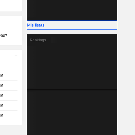
Mis listas
2007
Rankings
 M
 M
 M
 M
 M