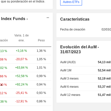
que su ponderación en el Índice.
Autres ETFs
 Index Funds -
Características
Fecha de creación
02/03/
Varia. 1 de
iación
ene.
Peso
Evolución del AuM -
+3,16 %
1,36 %
,13 %
31/07/2023
-20,07 %
1,05 %
,08 %
AuM (AUD)
54,13 mil
+63,84 %
1,01 %
,02 %
AuM 1M
52,54 mil
+52,58 %
0,99 %
,66 %
AuM 3 meses
52,19 mil
+92,24 %
0,94 %
,30 %
AuM 6 meses
53,37 mil
-25,41 %
0,93 %
,12 %
AuM 12 meses
51,47 mil
-12,91 %
0,86 %
,38 %