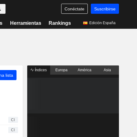
Conéctate
Suscribirse
s
Herramientas
Rankings
Edición España
Índices
Europa
América
Asia
a lista
CI
CI