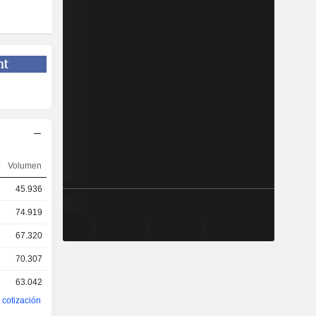
Volumen
45.936
74.919
67.320
70.307
63.042
e cotización