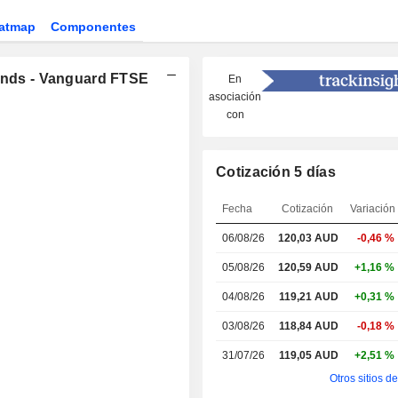
atmap
Componentes
Funds - Vanguard FTSE
En
asociación
con
Cotización 5 días
Fecha
Cotización
Variación
06/08/26
120,03 AUD
-0,46 %
05/08/26
120,59 AUD
+1,16 %
04/08/26
119,21 AUD
+0,31 %
03/08/26
118,84 AUD
-0,18 %
31/07/26
119,05 AUD
+2,51 %
Otros sitios d