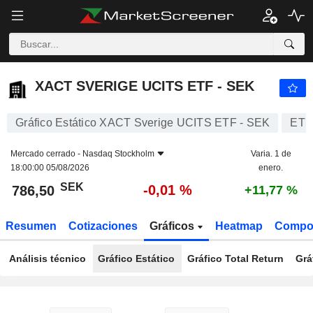
XACT SVERIGE UCITS ETF - SEK
786,50
kr
-0,01 %
XACT SVERIGE UCITS ETF - SEK
Gráfico Estático XACT Sverige UCITS ETF - SEK
ETF
Mercado cerrado -
Nasdaq Stockholm
Varia. 1 de
18:00:00 05/08/2026
enero.
SEK
-0,01 %
786,50
+11,77 %
Resumen
Cotizaciones
Gráficos
Heatmap
Compo
Análisis técnico
Gráfico Estático
Gráfico Total Return
Grá