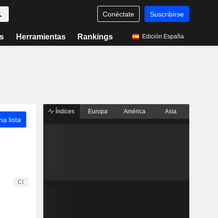
Conéctate
Suscribirse
s
Herramientas
Rankings
Edición España
Índices
Europa
América
Asia
a lista
CI