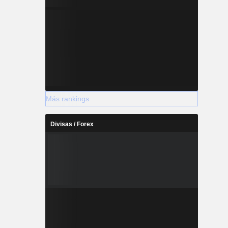
Más rankings
Divisas / Forex