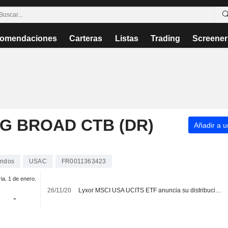
omendaciones
Carteras
Listas
Trading
Screener
G BROAD CTB (DR)
Añadir a un
ndos
USAC
FR0011363423
ria. 1 de enero.
26/11/20
Lyxor MSCI USA UCITS ETF anuncia su distribución, pagadera el 11 de diciembre de 2020
-