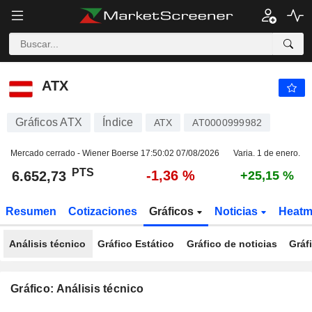
ATX
6.652,73
PTS
-1,36 %
ATX
Gráficos ATX
Índice
ATX
AT0000999982
Mercado cerrado - Wiener Boerse
17:50:02 07/08/2026
Varia. 1 de enero.
PTS
-1,36 %
6.652,73
+25,15 %
Resumen
Cotizaciones
Gráficos
Noticias
Heat
Análisis técnico
Gráfico Estático
Gráfico de noticias
Gráf
Gráfico: Análisis técnico