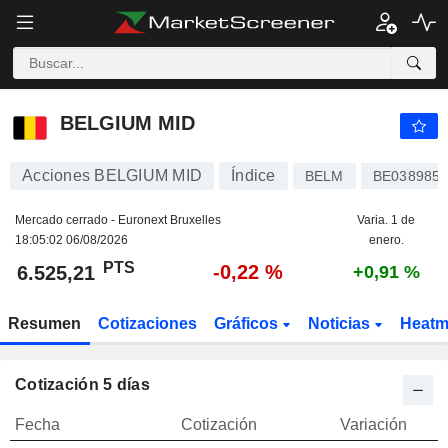
BELGIUM MID
6.525,21
PTS
-0,22 %
BELGIUM MID
Acciones BELGIUM MID
Índice
BELM
BE038985
Mercado cerrado - Euronext Bruxelles
Varia. 1 de
18:05:02 06/08/2026
enero.
PTS
-0,22 %
6.525,21
+0,91 %
Resumen
Cotizaciones
Gráficos
Noticias
Heat
Cotización 5 días
Fecha
Cotización
Variación