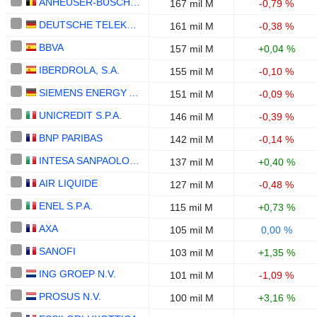
ANHEUSER-BUSCH INBEV SA/NV
167 mil M
-0,79 %
DEUTSCHE TELEKOM AG
161 mil M
-0,38 %
BBVA
157 mil M
+0,04 %
IBERDROLA, S.A.
155 mil M
-0,10 %
SIEMENS ENERGY AG
151 mil M
-0,09 %
UNICREDIT S.P.A.
146 mil M
-0,39 %
BNP PARIBAS
142 mil M
-0,14 %
INTESA SANPAOLO S.P.A.
137 mil M
+0,40 %
AIR LIQUIDE
127 mil M
-0,48 %
ENEL S.P.A.
115 mil M
+0,73 %
AXA
105 mil M
0,00 %
SANOFI
103 mil M
+1,35 %
ING GROEP N.V.
101 mil M
-1,09 %
PROSUS N.V.
100 mil M
+3,16 %