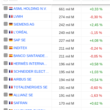
ASML HOLDING N.V.
661 mil M
+0,33 %
LVMH
274 mil M
-0,30 %
SIEMENS AG
242 mil M
+2,45 %
L'ORÉAL
240 mil M
-1,15 %
SAP SE
227 mil M
+4,08 %
INDITEX
211 mil M
-0,24 %
BANCO SANTANDER, S.A.
211 mil M
-0,05 %
HERMÈS INTERNATIONAL
196 mil M
+0,58 %
SCHNEIDER ELECTRIC SE
195 mil M
+1,03 %
AIRBUS SE
194 mil M
+0,54 %
TOTALENERGIES SE
191 mil M
-0,60 %
ALLIANZ SE
191 mil M
-1,63 %
SAFRAN
170 mil M
+0,62 %