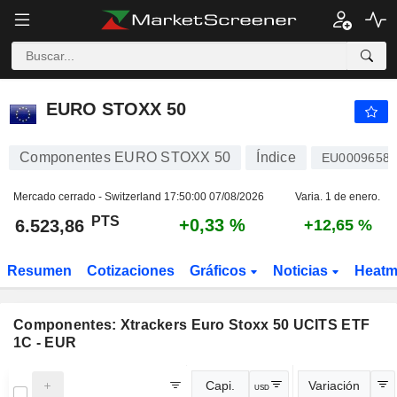
EURO STOXX 50
6.523,86
PTS
+0,33 %
EURO STOXX 50
Componentes EURO STOXX 50
Índice
EU00096581
Mercado cerrado - Switzerland
17:50:00 07/08/2026
Varia. 1 de enero.
PTS
+0,33 %
6.523,86
+12,65 %
Resumen
Cotizaciones
Gráficos
Noticias
Heat
Componentes:
Xtrackers Euro Stoxx 50 UCITS ETF
1C - EUR
Capi.
Variación
USD