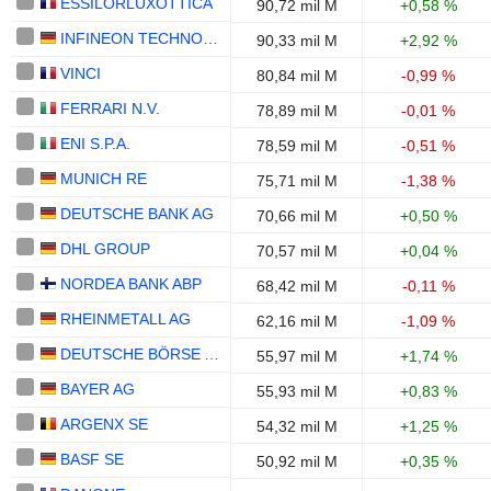
ESSILORLUXOTTICA
90,72 mil M
+0,58 %
INFINEON TECHNOLOGIES AG
90,33 mil M
+2,92 %
VINCI
80,84 mil M
-0,99 %
FERRARI N.V.
78,89 mil M
-0,01 %
ENI S.P.A.
78,59 mil M
-0,51 %
MUNICH RE
75,71 mil M
-1,38 %
DEUTSCHE BANK AG
70,66 mil M
+0,50 %
DHL GROUP
70,57 mil M
+0,04 %
NORDEA BANK ABP
68,42 mil M
-0,11 %
RHEINMETALL AG
62,16 mil M
-1,09 %
DEUTSCHE BÖRSE AG
55,97 mil M
+1,74 %
BAYER AG
55,93 mil M
+0,83 %
ARGENX SE
54,32 mil M
+1,25 %
BASF SE
50,92 mil M
+0,35 %