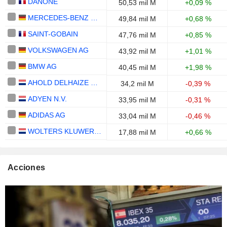
DANONE
50,53 mil M
+0,09 %
MERCEDES-BENZ GROUP AG
49,84 mil M
+0,68 %
SAINT-GOBAIN
47,76 mil M
+0,85 %
VOLKSWAGEN AG
43,92 mil M
+1,01 %
BMW AG
40,45 mil M
+1,98 %
AHOLD DELHAIZE N.V.
34,2 mil M
-0,39 %
ADYEN N.V.
33,95 mil M
-0,31 %
ADIDAS AG
33,04 mil M
-0,46 %
WOLTERS KLUWER N.V.
17,88 mil M
+0,66 %
Acciones