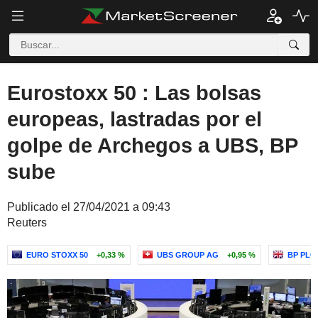
Eurostoxx 50 : Las bolsas
europeas, lastradas por el
golpe de Archegos a UBS, BP
sube
Publicado el 27/04/2021 a 09:43
Reuters
EURO STOXX 50
+0,33 %
UBS GROUP AG
+0,95 %
BP PLC