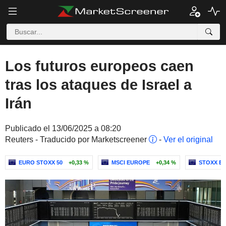
Los futuros europeos caen
tras los ataques de Israel a
Irán
Publicado el 13/06/2025 a 08:20
Reuters - Traducido por Marketscreener
-
Ver el original
EURO STOXX 50
+0,33 %
MSCI EUROPE
+0,34 %
STOXX EU