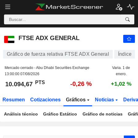
FTSE ADX GENERAL
10.094,67
PTS
-0,26 %
FTSE ADX GENERAL
Gráfico de fuerza relativa FTSE ADX General
Índice
Mercado cerrado - Abu Dhabi Securities Exchange
Varia. 1 de
13:00:00 07/08/2026
enero.
PTS
-0,26 %
10.094,67
+1,02 %
Resumen
Cotizaciones
Gráficos
Noticias
Deriv
Análisis técnico
Gráfico Estático
Gráfico de noticias
Gráf