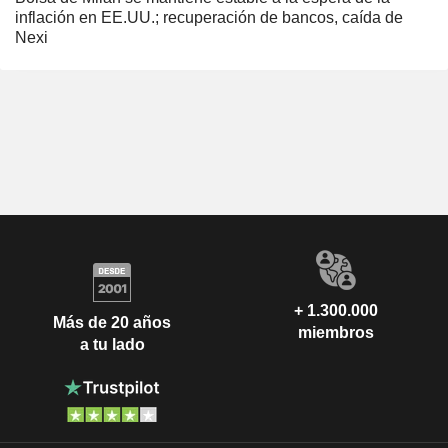
inflación en EE.UU.; recuperación de bancos, caída de
Nexi
+ 1.300.000
Más de 20 años
miembros
a tu lado