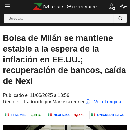
Bolsa de Milán se mantiene
estable a la espera de la
inflación en EE.UU.;
recuperación de bancos, caída
de Nexi
Publicado el 11/06/2025 a 13:56
Reuters - Traducido por Marketscreener
-
Ver el original
FTSE MIB
+0,44 %
NEXI S.P.A
-0,14 %
UNICREDIT S.P.A.
-