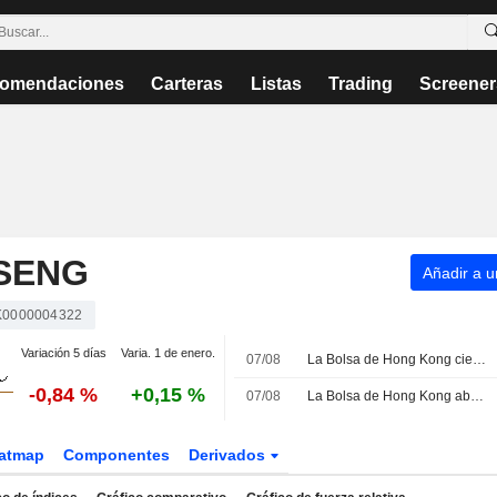
omendaciones
Carteras
Listas
Trading
Screener
SENG
Añadir a un
0000004322
Variación 5 días
Varia. 1 de enero.
07/08
La Bolsa de Hong Kong cierra al alza antes de los datos de empleo en EE. UU.; NASN Tech brilla en su debut
-0,84 %
+0,15 %
07/08
La Bolsa de Hong Kong abre sin cambios significativos
atmap
Componentes
Derivados