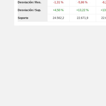
Desviación / Res.
-1,31 %
-5,86 %
-6
Desviación / Sup.
+4,50 %
+13,22 %
+13
Soporte
24.562,2
22.671,9
22.