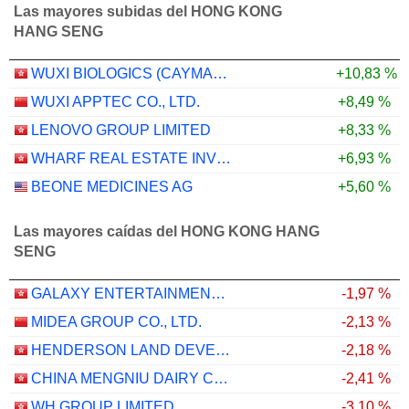
Las mayores subidas del HONG KONG
HANG SENG
WUXI BIOLOGICS (CAYMAN) INC.
+10,83 %
WUXI APPTEC CO., LTD.
+8,49 %
LENOVO GROUP LIMITED
+8,33 %
WHARF REAL ESTATE INVESTMENT COMPANY LIMITED
+6,93 %
BEONE MEDICINES AG
+5,60 %
Las mayores caídas del HONG KONG HANG
SENG
GALAXY ENTERTAINMENT GROUP LIMITED
-1,97 %
MIDEA GROUP CO., LTD.
-2,13 %
HENDERSON LAND DEVELOPMENT COMPANY LIMITED
-2,18 %
CHINA MENGNIU DAIRY COMPANY LIMITED
-2,41 %
WH GROUP LIMITED
-3,10 %