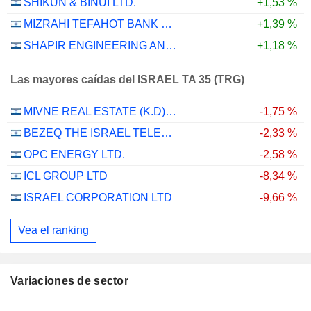
SHIKUN & BINUI LTD.
+1,53 %
MIZRAHI TEFAHOT BANK LTD.
+1,39 %
SHAPIR ENGINEERING AND INDUSTRY LTD
+1,18 %
Las mayores caídas del ISRAEL TA 35 (TRG)
MIVNE REAL ESTATE (K.D) LTD
-1,75 %
BEZEQ THE ISRAEL TELECOMMUNICATION CORP. LTD
-2,33 %
OPC ENERGY LTD.
-2,58 %
ICL GROUP LTD
-8,34 %
ISRAEL CORPORATION LTD
-9,66 %
Vea el ranking
Variaciones de sector