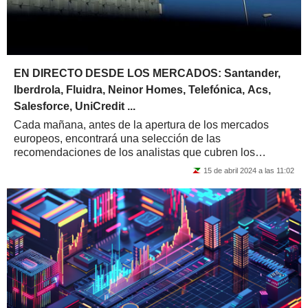
EN DIRECTO DESDE LOS MERCADOS: Santander,
Iberdrola, Fluidra, Neinor Homes, Telefónica, Acs,
Salesforce, UniCredit ...
Cada mañana, antes de la apertura de los mercados
europeos, encontrará una selección de las
recomendaciones de los analistas que cubren los
principales mercados del Viejo Continente. La lista sólo...
15 de abril 2024 a las 11:02