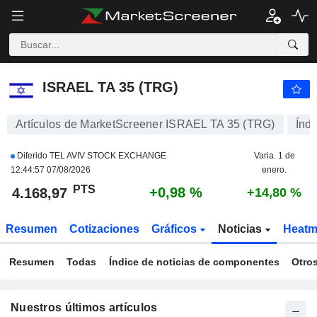
ISRAEL TA 35 (TRG)
4.168,97
PTS
+0,98 %
ISRAEL TA 35 (TRG)
Artículos de MarketScreener ISRAEL TA 35 (TRG)
Índi
Diferido TEL AVIV STOCK EXCHANGE
Varia. 1 de
12:44:57 07/08/2026
enero.
PTS
+0,98 %
4.168,97
+14,80 %
Resumen
Cotizaciones
Gráficos
Noticias
Heat
Resumen
Todas
Índice de noticias de componentes
Otro
Nuestros últimos artículos