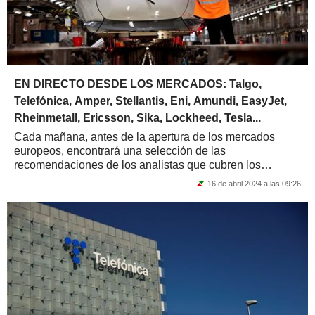
EN DIRECTO DESDE LOS MERCADOS: Talgo,
Telefónica, Amper, Stellantis, Eni, Amundi, EasyJet,
Rheinmetall, Ericsson, Sika, Lockheed, Tesla...
Cada mañana, antes de la apertura de los mercados
europeos, encontrará una selección de las
recomendaciones de los analistas que cubren los
principales mercados del Viejo Continente. La lista sólo...
16 de abril 2024 a las 09:26