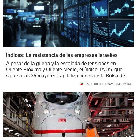
Índices: La resistencia de las empresas israelíes
A pesar de la guerra y la escalada de tensiones en
Oriente Próximo y Oriente Medio, el índice TA-35, que
sigue a las 35 mayores capitalizaciones de la Bolsa de
Tel Aviv , ha subido más de un 13%...
15 de octubre 2024 a las 16:53