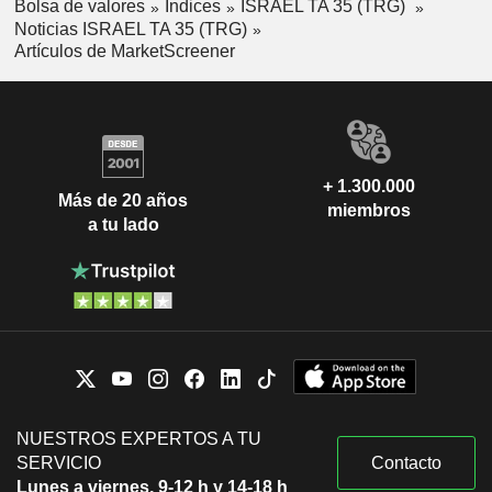
Bolsa de valores
Índices
ISRAEL TA 35 (TRG)
Noticias ISRAEL TA 35 (TRG)
Artículos de MarketScreener
+ 1.300.000
Más de 20 años
miembros
a tu lado
NUESTROS EXPERTOS A TU
SERVICIO
Contacto
Lunes a viernes, 9-12 h y 14-18 h