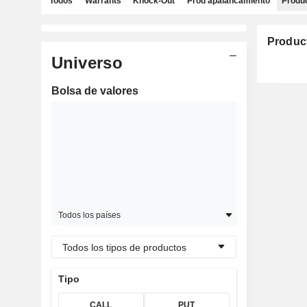
Todos
Warrants
Knock-Out
Prod apalancamiento
Produc
Produc
Universo
Bolsa de valores
Todos los países
Todos los tipos de productos
Tipo
CALL
PUT