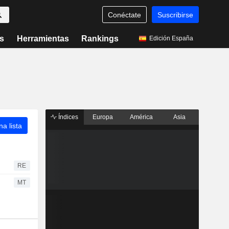
Conéctate
Suscribirse
s
Herramientas
Rankings
Edición España
Índices
Europa
América
Asia
a lista
RE
MT