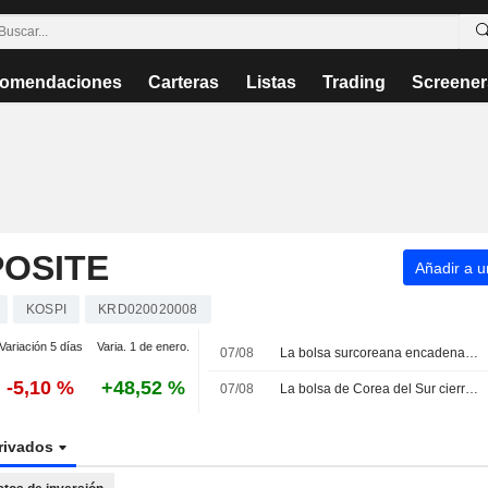
omendaciones
Carteras
Listas
Trading
Screener
OSITE
Añadir a un
KOSPI
KRD020020008
Variación 5 días
Varia. 1 de enero.
07/08
La bolsa surcoreana encadena su séptima semana de pérdidas ante la persistente inquietud por la IA y los chips
-5,10 %
+48,52 %
07/08
La bolsa de Corea del Sur cierra la semana a la baja
rivados