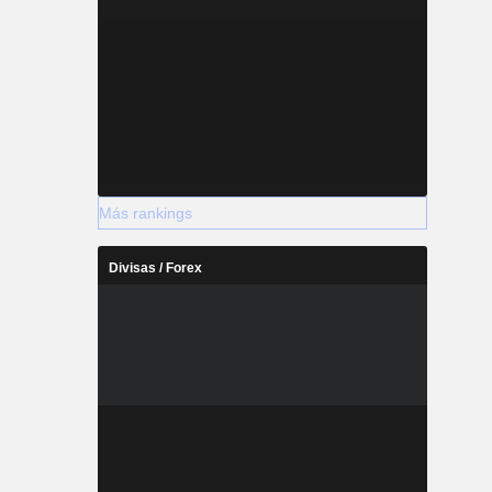
Más rankings
Divisas / Forex