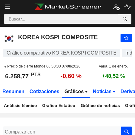
KOREA KOSPI COMPOSITE
6.258,77
PTS
-0,60 %
KOREA KOSPI COMPOSITE
Gráfico comparativo KOREA KOSPI COMPOSITE
Índi
Precio de cierre Monde
08:50:00 07/08/2026
Varia. 1 de enero.
PTS
-0,60 %
6.258,77
+48,52 %
Resumen
Cotizaciones
Gráficos
Noticias
Deriv
Análisis técnico
Gráfico Estático
Gráfico de noticias
Gráf