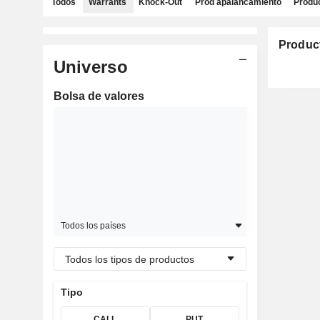
Todos
Warrants
Knock-Out
Prod apalancamiento
Produc
Produc
Universo
Bolsa de valores
Todos los países
Todos los tipos de productos
Tipo
CALL
PUT