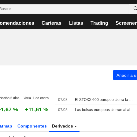
omendaciones
Carteras
Listas
Trading
Screener
Añadir a un
riación 5 días
Varia. 1 de enero.
07/08
El STOXX 600 europeo cierra la semana en máximos históricos impulsado por los resultados y la debilidad del empleo en EE. UU.
+1,67 %
+11,61 %
07/08
Las bolsas europeas cierran al alza este viernes con la mirada puesta en Oriente Próximo
atmap
Componentes
Derivados