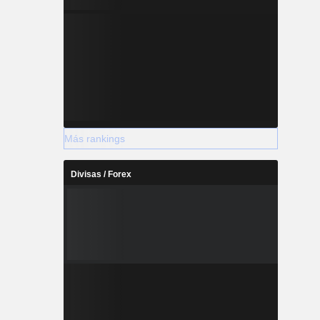
Más rankings
Divisas / Forex