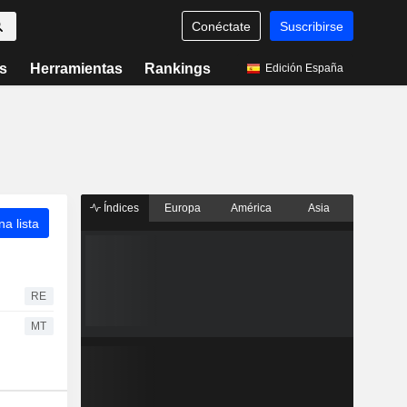
Conéctate
Suscribirse
s
Herramientas
Rankings
Edición España
Índices
Europa
América
Asia
a lista
RE
MT