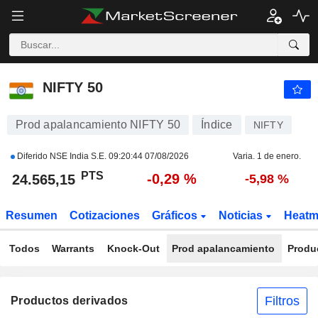
NIFTY 50
24.565,05
PTS
-0,29 %
NIFTY 50
Prod apalancamiento NIFTY 50
Índice
NIFTY
Diferido NSE India S.E.
09:20:44 07/08/2026
Varia. 1 de enero.
PTS
-0,29 %
24.565,15
-5,98 %
Resumen
Cotizaciones
Gráficos
Noticias
Heat
Todos
Warrants
Knock-Out
Prod apalancamiento
Produ
Filtros
Productos derivados