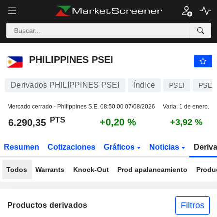
PHILIPPINES PSEI
6.290,35
PTS
+0,20 %
PHILIPPINES PSEI
Derivados PHILIPPINES PSEI
Índice
PSEI
PSEP
Mercado cerrado - Philippines S.E.
08:50:00 07/08/2026
Varia. 1 de enero.
PTS
+0,20 %
6.290,35
+3,92 %
Resumen
Cotizaciones
Gráficos
Noticias
Deriv
Todos
Warrants
Knock-Out
Prod apalancamiento
Produ
Filtros
Productos derivados