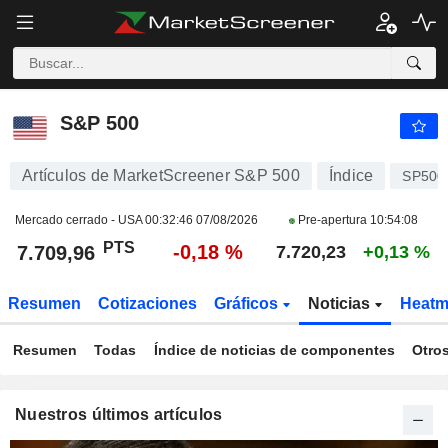
S&P 500
7.709,96
PTS
-0,18 %
S&P 500
Artículos de MarketScreener S&P 500
Índice
SP500
Mercado cerrado - USA
00:32:46 07/08/2026
Pre-apertura
10:54:08
PTS
-0,18 %
7.709,96
7.720,23
+0,13 %
Resumen
Cotizaciones
Gráficos
Noticias
Heat
Resumen
Todas
Índice de noticias de componentes
Otro
Nuestros últimos artículos