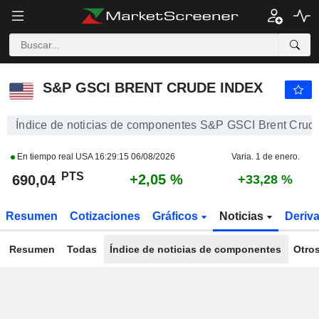
S&P GSCI BRENT CRUDE INDEX
690,04
PTS
+2,05 %
S&P GSCI BRENT CRUDE INDEX
Índice de noticias de componentes S&P GSCI Brent Crud
En tiempo real USA
16:29:15 06/08/2026
Varia. 1 de enero.
PTS
+2,05 %
690,04
+33,28 %
Resumen
Cotizaciones
Gráficos
Noticias
Deriv
Resumen
Todas
Índice de noticias de componentes
Otro