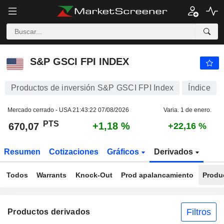
S&P GSCI FPI INDEX
670,07
PTS
+1,18 %
S&P GSCI FPI INDEX
Productos de inversión S&P GSCI FPI Index
Índice
Mercado cerrado - USA
21:43:22 07/08/2026
Varia. 1 de enero.
PTS
+1,18 %
670,07
+22,16 %
Resumen
Cotizaciones
Gráficos
Derivados
Todos
Warrants
Knock-Out
Prod apalancamiento
Produ
Filtros
Productos derivados