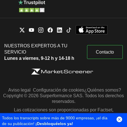
NUESTROS EXPERTOS A TU
SERVICIO
Contacto
Lunes a viernes, 9-12 h y 14-18 h
Aviso legal
Configuración de cookies
¿Quiénes somos?
Copyright © 2026 Surperformance SAS. Todos los derechos
reservados.
Las cotizaciones son proporcionadas por Factset,
Morningstar y S&P Capital IQ
Todos los transcripts sobre más de 9000 empresas, ¡el día
de su publicación!
¡Desbloquéelos ya!