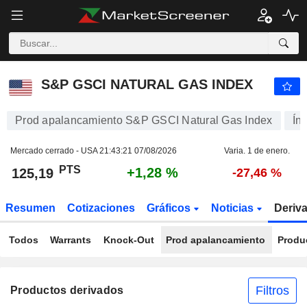
S&P GSCI NATURAL GAS INDEX
125,19
PTS
+1,28 %
S&P GSCI NATURAL GAS INDEX
Prod apalancamiento S&P GSCI Natural Gas Index
Ín
Mercado cerrado - USA
21:43:21 07/08/2026
Varia. 1 de enero.
PTS
+1,28 %
125,19
-27,46 %
Resumen
Cotizaciones
Gráficos
Noticias
Deriv
Todos
Warrants
Knock-Out
Prod apalancamiento
Produ
Filtros
Productos derivados