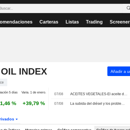
omendaciones
Carteras
Listas
Trading
Screener
OIL INDEX
Añadir a un
ice
iación 5 días
Varia. 1 de enero.
07/08
ACEITES VEGETALES-El aceite de palma retrocede, pero cierra la semana al alza
1,46 %
+39,79 %
07/08
La subida del diésel y los problemas de suministro lastran la cosecha de palma en el sudeste asiático
rivados