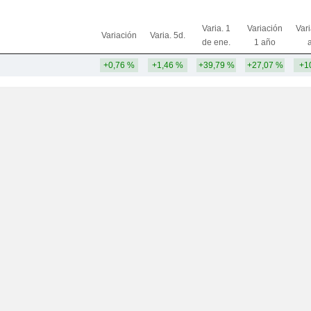
Varia. 1
Variación
Var
Variación
Varia. 5d.
de ene.
1 año
+0,76 %
+1,46 %
+39,79 %
+27,07 %
+1