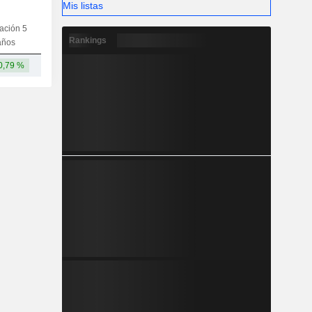
Mis listas
iación 5
Capi.
CT
MT
LT
Rankings
años
0,79 %
-