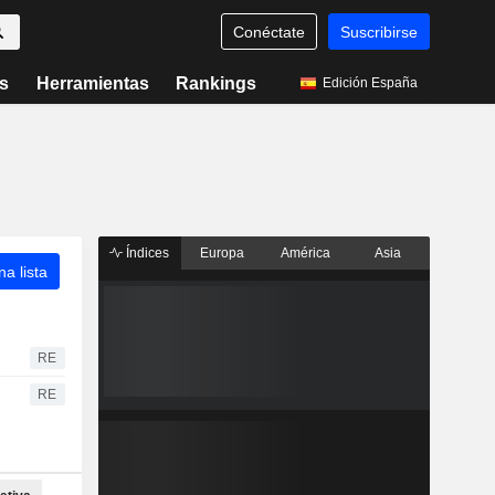
Conéctate
Suscribirse
s
Herramientas
Rankings
Edición España
Índices
Europa
América
Asia
a lista
RE
RE