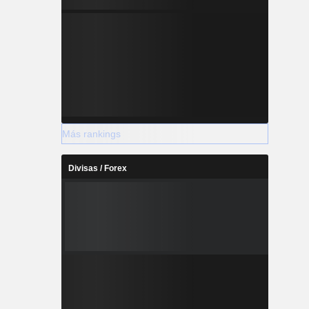
Más rankings
Divisas / Forex