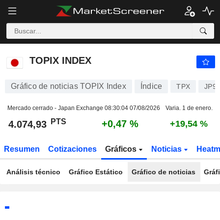
TOPIX INDEX
4.074,93
PTS
+0,47 %
TOPIX INDEX
Gráfico de noticias TOPIX Index
Índice
TPX
JP9
Mercado cerrado - Japan Exchange
08:30:04 07/08/2026
Varia. 1 de enero.
PTS
+0,47 %
4.074,93
+19,54 %
Resumen
Cotizaciones
Gráficos
Noticias
Heat
Análisis técnico
Gráfico Estático
Gráfico de noticias
Gráf