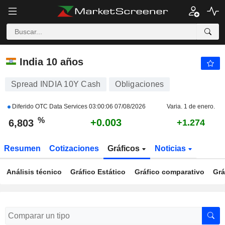
INDIA 10Y CASH
6,803
%
+0.041
India 10 años
Spread INDIA 10Y Cash
Obligaciones
Diferido OTC Data Services
03:00:06 07/08/2026
Varia. 1 de enero.
%
+0.003
6,803
+1.274
Resumen
Cotizaciones
Gráficos
Noticias
Análisis técnico
Gráfico Estático
Gráfico comparativo
Grá