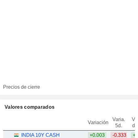
Precios de cierre
Valores comparados
Varia.
Va
Variación
5d.
de
INDIA 10Y CASH
+0.003
-0.333
+1