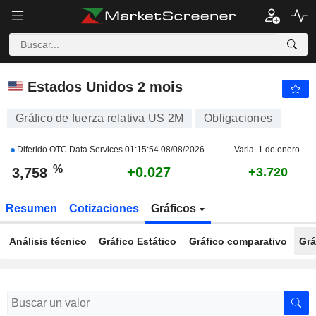
US 2M
3,758
%
+0.713
Estados Unidos 2 mois
Gráfico de fuerza relativa US 2M
Obligaciones
Diferido OTC Data Services
01:15:54 08/08/2026
Varia. 1 de enero.
%
+0.027
3,758
+3.720
Resumen
Cotizaciones
Gráficos
Análisis técnico
Gráfico Estático
Gráfico comparativo
Grá