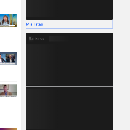
Mis listas
Rankings