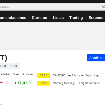
omendaciones
Carteras
Listas
Trading
Screener
T)
Añadir a un
00000BRENT
ión 5 días
Varia. 1 de enero.
09:15
CAUCHO: Los futuros en Japón logran su segunda semana de ganancias impulsados por el petróleo
,29 %
+37,03 %
08:43
Morning Meeting: El enigmático señor Warsh, el mercado laboral y los tipos de interés
er