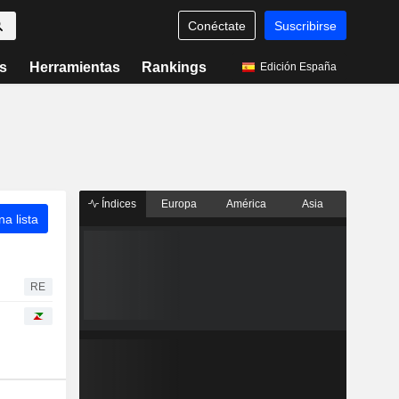
Conéctate
Suscribirse
s
Herramientas
Rankings
Edición España
Índices
Europa
América
Asia
a lista
RE