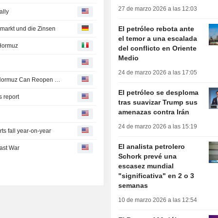
27 de marzo 2026 a las 12:03
ally
El petróleo rebota ante
smarkt und die Zinsen
el temor a una escalada
 Hormuz
del conflicto en Oriente
Medio
24 de marzo 2026 a las 17:05
Oil Rises, Asian Markets Mixed on Doubts That Strait of Hormuz Can Reopen Soon -- Update
El petróleo se desploma
 report
tras suavizar Trump sus
amenazas contra Irán
24 de marzo 2026 a las 15:19
s fall year-on-year
El analista petrolero
ast War
Schork prevé una
escasez mundial
"significativa" en 2 o 3
semanas
10 de marzo 2026 a las 12:54