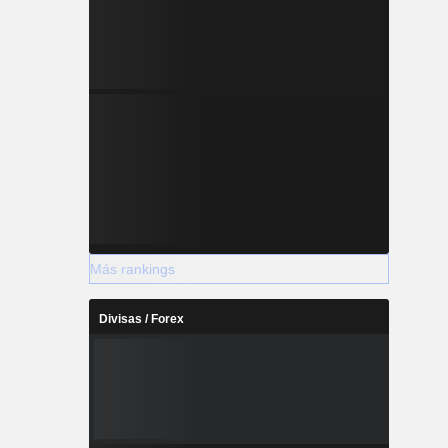
Más rankings
Divisas / Forex