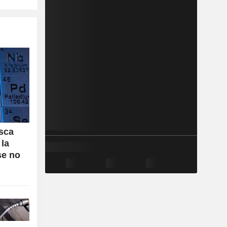
usca
 la
se no