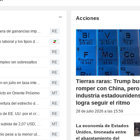
Acciones
CAUCHO: Los futuros en Japón logran su segunda semana de ganancias impulsados por el petróleo
RE
Morning Meeting: El enigmático señor Warsh, el mercado laboral y los tipos de interés
RE
pleo sin sobresaltos
RE
RE
Tierras raras: Trump b
ANÁLISIS: Las importaciones chinas de crudo y soja caen en julio en tasa interanual
RE
romper con China, pero
licto en Oriente Próximo
MT
industria estadouniden
logra seguir el ritmo
El petróleo sube ante la inquietud por los planes de reapertura del estrecho de Ormuz
RE
28 de julio 2026 a las 15:59
RENTA FIJA-Sube la rentabilidad de los bonos del Tesoro de EE. UU. por el crudo y a la espera del informe de empleo
RE
El contrato de crudo WTI para septiembre cierra con una subida de 2,07 USD, un 2,8%, hasta los 77,29 USD por barril; el Brent para octubre repunta un 3,8% hasta los 82,44 USD
MT
La economía de Estados
Unidos, tironeada entre
Petrobras alcanza una producción récord de diésel en julio pese a la menor utilización de sus refinerías
RE
el abaratamiento del