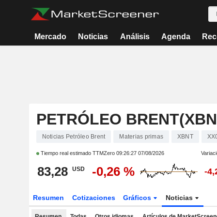
Mercado
Noticias
Análisis
Agenda
Rec
PETRÓLEO BRENT(XBN
Noticias Petróleo Brent
Materias primas
XBNT
XX
Tiempo real estimado TTMZero
09:26:27 07/08/2026
Variac
83,28
-0,26 %
USD
-4
Resumen
Cotizaciones
Gráficos
Noticias
Resumen
Todas
Otros idiomas
Artículos de MarketScreen