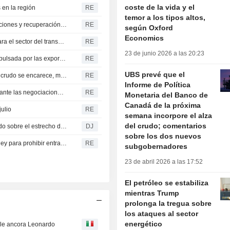
coste de la vida y el
en la región
RE
temor a los tipos altos,
Bombeo petrolero ruso sube en julio por sólidas exportaciones y recuperación refino: fuentes
RE
según Oxford
Economics
Acuerdo propuesto sobre paso de Ormuz no es viable para el sector del transporte marítimo: fuentes
RE
23 de junio 2026 a las 20:23
La producción de petróleo en Rusia aumenta en julio impulsada por las exportaciones y la recuperación del refino
RE
UBS prevé que el
Rendimientos bonos Tesoro EEUU suben a medida que crudo se encarece, mercado atento a reporte de empleo
RE
Informe de Política
Renta fija: La rentabilidad de los bonos del Tesoro sube ante las negociaciones con Irán y a la espera del informe de empleo
RE
Monetaria del Banco de
Canadá de la próxima
ulio
RE
semana incorpore el alza
del crudo; comentarios
Los futuros del petróleo avanzan en espera de un acuerdo sobre el estrecho de Ormuz-- Market Talk
DJ
sobre los dos nuevos
Crudo sube 3 dólares mientras Irán estudia proyecto de ley para prohibir entrada de buques en Ormuz
RE
subgobernadores
23 de abril 2026 a las 17:52
El petróleo se estabiliza
mientras Trump
prolonga la tregua sobre
los ataques al sector
energético
ale ancora Leonardo