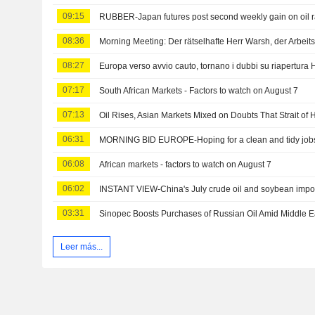
09:15
RUBBER-Japan futures post second weekly gain on oil r
08:36
Morning Meeting: Der rätselhafte Herr Warsh, der Arbeit
08:27
Europa verso avvio cauto, tornano i dubbi su riapertura
07:17
South African Markets - Factors to watch on August 7
07:13
06:31
MORNING BID EUROPE-Hoping for a clean and tidy jobs
06:08
African markets - factors to watch on August 7
06:02
INSTANT VIEW-China's July crude oil and soybean import
03:31
Sinopec Boosts Purchases of Russian Oil Amid Middle E
Leer más...