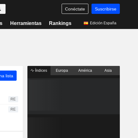
Conéctate
Suscribirse
s
Herramientas
Rankings
Edición España
Índices
Europa
América
Asia
a lista
RE
RE