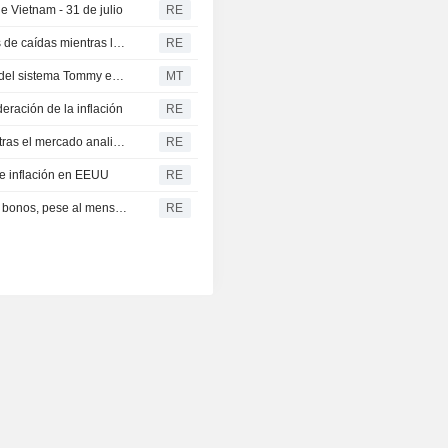
e Vietnam - 31 de julio
RE
El oro se encamina a romper una racha de cuatro meses de caídas mientras los inversores analizan las señales de la Fed
RE
Independence Gold descubre la nueva veta Dixie cerca del sistema Tommy en la Columbia Británica
MT
eración de la inflación
RE
El oro repunta impulsado por la debilidad del dólar mientras el mercado analiza a la Fed y la tensión en Oriente Próximo
RE
de inflación en EEUU
RE
El oro retrocede ante el repunte de la rentabilidad de los bonos, pese al mensaje de Warsh sobre la inflación
RE