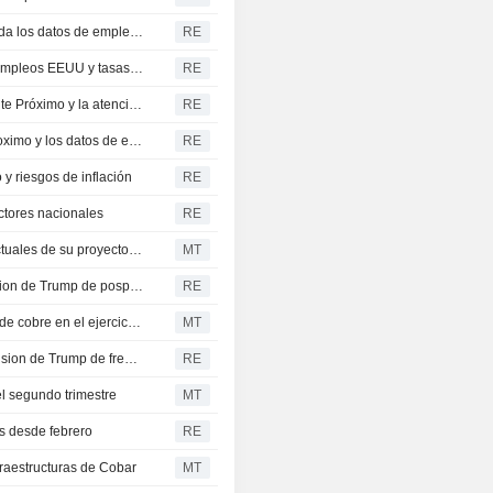
El oro sube ante la caída del petróleo; el mercado aguarda los datos de empleo y las perspectivas de tipos de la Fed
RE
Oro sube por descenso del petróleo, con foco en datos empleos EEUU y tasas de Fed
RE
El oro mantiene su firmeza ante la inestabilidad en Oriente Próximo y la atención puesta en el empleo de EE. UU.
RE
El oro se mantiene estable ante la tension en Oriente Proximo y los datos de empleo en EE. UU.
RE
y riesgos de inflación
RE
ctores nacionales
RE
Sun Silver halla plata de alta ley fuera de los recursos actuales de su proyecto en Nevada
MT
El oro se consolida mientras el petroleo cae tras la decision de Trump de posponer el ataque a Iran
RE
Aeris Resources prevé producir hasta 27.000 toneladas de cobre en el ejercicio fiscal 2027
MT
El oro sube mientras el petroleo se desploma tras la decision de Trump de frenar el ataque a Iran
RE
l segundo trimestre
MT
es desde febrero
RE
fraestructuras de Cobar
MT