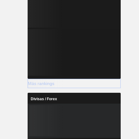
Más rankings
Divisas / Forex