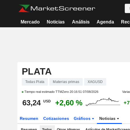
Mercado
Noticias
Análisis
Agenda
Rec
PLATA
Todas Plata
Materias primas
XAGUSD
Tiempo real estimado TTMZero
20:16:51 07/08/2026
Varia
63,24
+2,60 %
USD
+7
Resumen
Cotizaciones
Gráficos
Noticias
Resumen
Todas
Otros idiomas
Artículos de MarketScreen