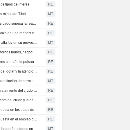
os tipos de interés
RE
us minas de Tíbet
MT
El oro alcanza máximos de siete semanas mientras el mercado sopesa la reapertura de Ormuz
RE
El oro alcanza máximos de siete semanas ante la esperanza de una reapertura del estrecho de Ormuz
RE
Black Bear Minerals identifica mineralización de plata de alta ley en su proyecto de Estados Unidos
MT
Oro registra mayor alza diaria desde febrero por caída retornos bonos, negociaciones Irán
RE
La caída de la rentabilidad de la deuda y las negociaciones con Irán impulsan al oro a su mayor subida diaria desde febrero
RE
El oro repunta más de un 3% impulsado por la debilidad del dólar y la atención puesta en Oriente Próximo
RE
London BTC avanzará en el muestreo de superficie y la tramitación de permisos en el proyecto de oro Amonett-Frank en Nevada
MT
El oro alcanza máximos de un mes impulsado por el abaratamiento del crudo y la debilidad del dólar
RE
El oro amplía sus ganancias impulsado por el abaratamiento del crudo y la debilidad del dólar
RE
El oro repunta ante la debilidad del dólar con la mirada puesta en los datos de empleo de EE. UU.
RE
El oro repunta ante la debilidad del dólar con la mirada puesta en el empleo de EE. UU.
RE
RUA Gold obtiene la autorización regulatoria para iniciar las perforaciones en su proyecto de oro en la Isla Norte
MT