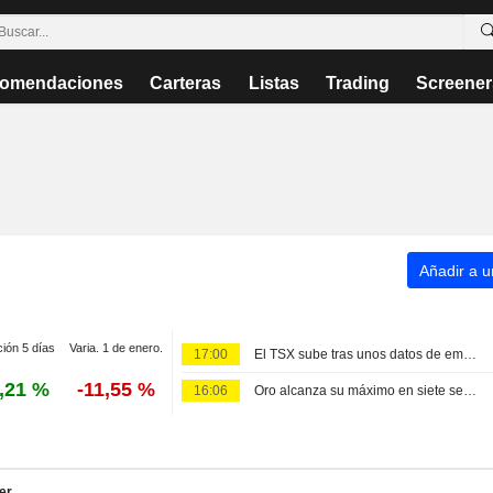
omendaciones
Carteras
Listas
Trading
Screener
Añadir a un
ción 5 días
Varia. 1 de enero.
17:00
El TSX sube tras unos datos de empleo en EE. UU. que enfrían las expectativas de tipos de la Fed
,21 %
-11,55 %
16:06
Oro alcanza su máximo en siete semanas tras débiles datos de empleo en EEUU
er