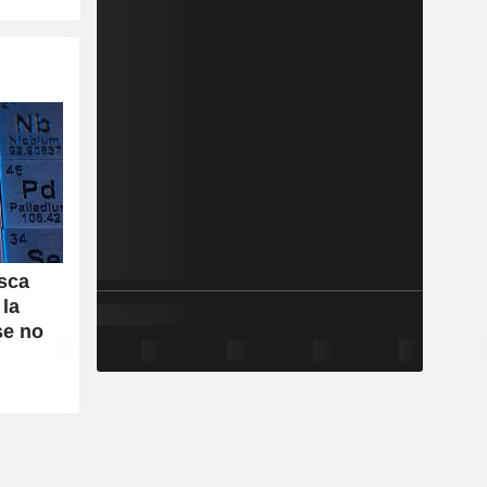
usca
 la
se no