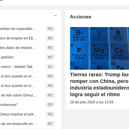
Acciones
El TSX sube tras unos datos de empleo en EE. UU. que enfrían las expectativas de tipos de la Fed
RE
Oro alcanza su máximo en siete semanas tras débiles datos de empleo en EEUU
RE
El oro alcanza máximos de siete semanas tras unos débiles datos de empleo en EE. UU. que enfrían las expectativas de tipos
RE
 petróleo
MT
enero -- Market Talk
DJ
Tierras raras: Trump b
El oro se encamina a su mejor semana desde enero con el foco puesto en el empleo de Estados Unidos
RE
romper con China, pero
El oro se encamina a su mejor semana desde enero con el foco puesto en el empleo de Estados Unidos
RE
industria estadouniden
logra seguir el ritmo
El oro se da la vuelta y cae ligeramente tras la propuesta de Irán sobre Ormuz, que impulsa el crudo
RE
28 de julio 2026 a las 15:59
 cinturones"
DP
Oro revierte curso y cae ya que propuesta de Irán sobre Ormuz impulsa al petróleo
RE
Galantas Gold recibe luz verde para reactivar el proyecto de oro Andacollo en Chile
MT