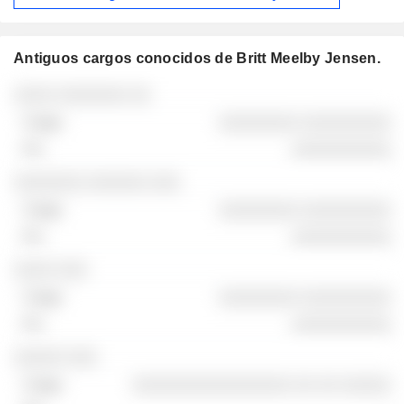
Antiguos cargos conocidos de Britt Meelby Jensen.
Empresas
Cargo
Fin
░░░░ ░░░░░░░ ░░
░░░░░░░░ ░░░░░░░░░
░░░░░░░░░░
░░░░░░░ ░░░░░░ ░░░
░░░░░░░░ ░░░░░░░░░
░░░░░░░░░░
░░░░ ░░░
░░░░░░░░ ░░░░░░░░░
░░░░░░░░░░
░░░░░ ░░░
░░░░░░░░░░░░░░░░ ░░ ░░ ░░░░░