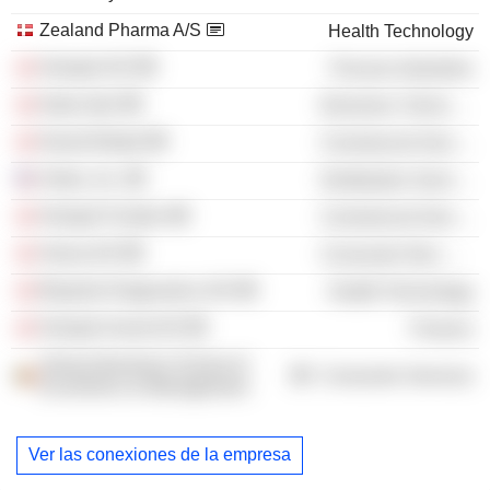
Zealand Pharma A/S
Health Technology
Hempel A/S
Process Industries
Dako ApS
Electronic Technology
Dansk Biotek
Commercial Services
Ambu, Inc.
Distribution Services
Hempel Fonden
Commercial Services
Orana A/S
Consumer Non-Durables
Bioporto Diagnostics A/S
Health Technology
Hempel Invest A/S
Finance
Solvay Business School of
Consumer Services
Economics & Management
Ver las conexiones de la empresa