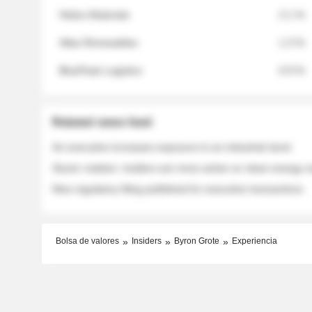
Helios Materials
2.1 %
Atlas Renewables
1.3 %
BluePeak Logistics
0.9 %
Related news feed
An executive increases exposure to an industrial stock
Sector rotation: insiders are more active on clean energy
New regulatory filing published for executive transactions
Bolsa de valores
Insiders
Byron Grote
Experiencia