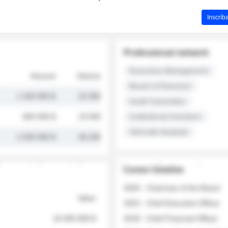
Inscríb
Professional network
Executive Management
Amount
Volume
Board of Directors
1 250 000 $
32 000
Audit Committee
845 000 $
19 500
Institutional Investors
Sell-side Analysts
2 030 000 $
48 200
Career timeline
2026 - Chairman of the Board
Value
2022 - Chief Executive Officer
18 400 000 $
2018 - Chief Financial Officer