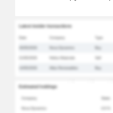
Latest insider transactions
Date
Company
Type
26/05/2026
Nova Dynamics
Buy
21/05/2026
Helios Materials
Sell
14/05/2026
Atlas Renewables
Buy
Estimated holdings
Company
Stake
Nova Dynamics
4.8 %