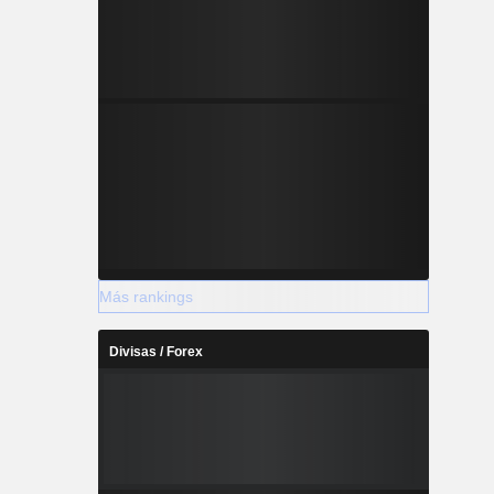
Más rankings
Divisas / Forex