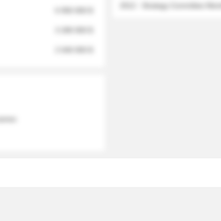
2012 - Strategy Committee Me
6 950 000 $
3 280 000 $
2 040 000 $
 names