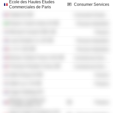
École des Hautes Études
Consumer Services
Commerciales de Paris
Tarkett SA
Consumer Durables
Raizen Centro-Sulsa SA
Process Industries
Winvest Conseil SARL
Finance
Louis Dreyfus Co. BV
Process Industries
L.C.H. SAS
Process Industries
Bureau Veritas France SAS
Commercial Services
Thomson Reuters France
Commercial Services
Stahl Group SA
Finance
Stahl Lux 2 SA
Finance
Sugar Holdings BV
Banque Centrale de
Finance
Compensation SA
Green Eagle Plantations Pte