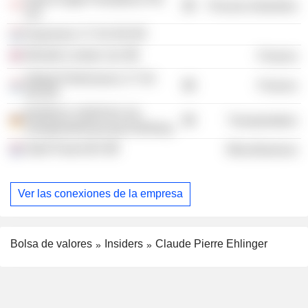
Process Industries
Ltd.
Expansion 17 SA SICAR
Wendel London Ltd.
Finance
Global Performance 17 SA
Finance
SICAR
BUREAU VERITAS SA,
Transportation
Zweigniederlassung Hamburg
Stahl Parent BV
Miscellaneous
Ver las conexiones de la empresa
Bolsa de valores
Insiders
Claude Pierre Ehlinger