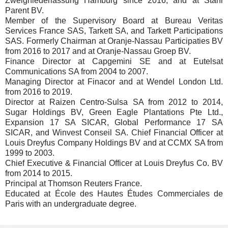
Zweigniederlassung Hamburg since 2016, and at Stahl
Parent BV.
Member of the Supervisory Board at Bureau Veritas
Services France SAS, Tarkett SA, and Tarkett Participations
SAS. Formerly Chairman at Oranje-Nassau Participaties BV
from 2016 to 2017 and at Oranje-Nassau Groep BV.
Finance Director at Capgemini SE and at Eutelsat
Communications SA from 2004 to 2007.
Managing Director at Finacor and at Wendel London Ltd.
from 2016 to 2019.
Director at Raizen Centro-Sulsa SA from 2012 to 2014,
Sugar Holdings BV, Green Eagle Plantations Pte Ltd.,
Expansion 17 SA SICAR, Global Performance 17 SA
SICAR, and Winvest Conseil SA. Chief Financial Officer at
Louis Dreyfus Company Holdings BV and at CCMX SA from
1999 to 2003.
Chief Executive & Financial Officer at Louis Dreyfus Co. BV
from 2014 to 2015.
Principal at Thomson Reuters France.
Educated at École des Hautes Études Commerciales de
Paris with an undergraduate degree.