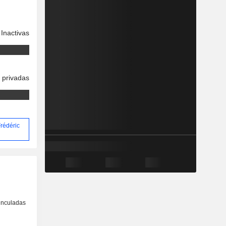
Inactivas
 privadas
Frédéric
inculadas
o