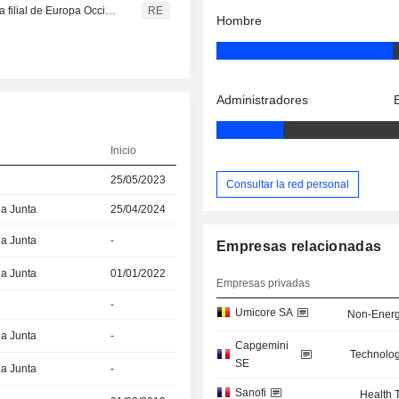
Revolut nombra a Frédéric Oudéa presidente de su futura filial de Europa Occidental
RE
Hombre
Administradores
Inicio
25/05/2023
Consultar la red personal
la Junta
25/04/2024
la Junta
-
Empresas relacionadas
la Junta
01/01/2022
Empresas privadas
-
Umicore SA
Non-Energ
la Junta
-
Capgemini
Technolog
SE
la Junta
-
Sanofi
Health 