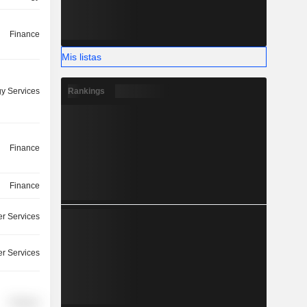
Finance
Mis listas
Rankings
y Services
Finance
Finance
r Services
r Services
Finance