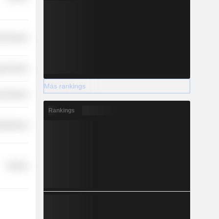
l Services
y Services
Más rankings
l Services
Rankings
cellaneous
Finance