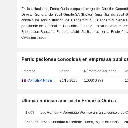
En la actualidad, Frdric Ouda ocupa el cargo de Director Genera
Director General de Socit Gnrale SA (Broker) (una filial de Socit
consejo de administración de Capgemini SE, Capgemini Service
presidente de la Fdration Bancaire Franaise. En su anterior carre
Federación Bancaria Europea aisbl. Se licenció en la Ecole Pol
d'Administration.
Participaciones conocidas en empresas públic
Empresa
Fecha
Número de acciones
V
CAPGEMINI SE
31/12/2025
1.000
(
0 %
)
1
Últimas noticias acerca de Frédéric Oudéa
17/03
Luc Rémont y Véronique Weill se unirán al consejo de 
05/09/25