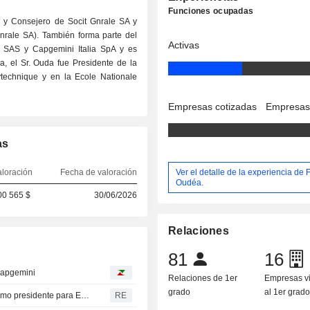
Funciones ocupadas
l y Consejero de Socit Gnrale SA y
 Gnrale SA). También forma parte del
Activas
 SAS y Capgemini Italia SpA y es
ra, el Sr. Ouda fue Presidente de la
ytechnique y en la Ecole Nationale
Empresas cotizadas
Empresas
as
Ver el detalle de la experiencia de 
aloración
Fecha de valoración
Oudéa.
00 565 $
30/06/2026
Relaciones
81
16
Capgemini
Relaciones de 1er
Empresas v
grado
al 1er grad
Revolut nombra a Frederic Oudea, exjefe de SocGen, como presidente para Europa Occidental
RE