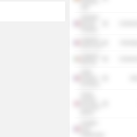
Federation
aisbl
Fédération
Bancaire
Commercia
Française
Capgemini
Technolog
Service SAS
Capgemini
Commercia
Italia SpA
Institut
Europlace
Mis
de Finance
Societe
Generale
SA (London
Branch)
Fondation
Ecole
Polytechnique