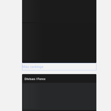
Más rankings
Divisas / Forex