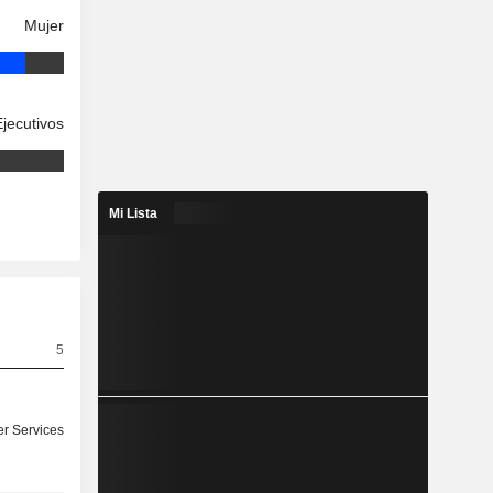
Mujer
Ejecutivos
Mi Lista
5
r Services