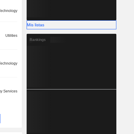
Technology
Mis listas
Utilities
Rankings
 Technology
y Services