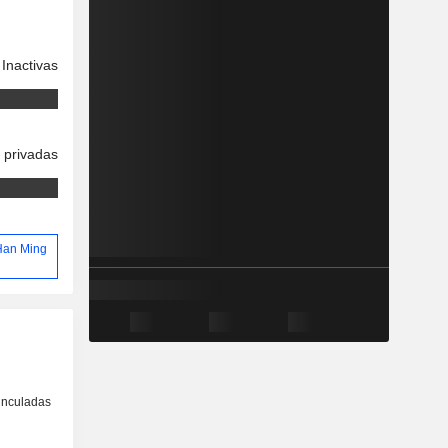
Inactivas
 privadas
 Han Ming
inculadas
o