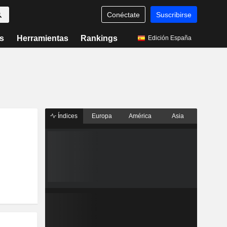
Conéctate
Suscribirse
s
Herramientas
Rankings
Edición España
Índices
Europa
América
Asia