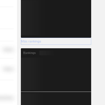
Más rankings
Finance
Rankings
Finance
l Services