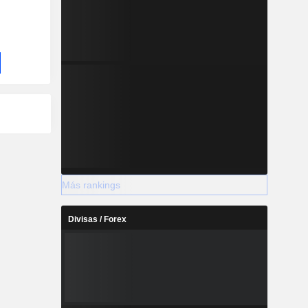
Más rankings
Divisas / Forex