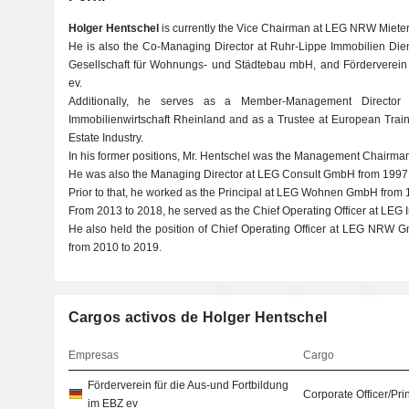
Holger Hentschel
is currently the Vice Chairman at LEG NRW Mieter-
He is also the Co-Managing Director at Ruhr-Lippe Immobilien Die
Gesellschaft für Wohnungs- und Städtebau mbH, and Förderverein 
ev.
Additionally, he serves as a Member-Management Directo
Immobilienwirtschaft Rheinland and as a Trustee at European Trai
Estate Industry.
In his former positions, Mr. Hentschel was the Management Chair
He was also the Managing Director at LEG Consult GmbH from 1997 
Prior to that, he worked as the Principal at LEG Wohnen GmbH from 
From 2013 to 2018, he served as the Chief Operating Officer at LEG 
He also held the position of Chief Operating Officer at LEG 
from 2010 to 2019.
Cargos activos de Holger Hentschel
Empresas
Cargo
Förderverein für die Aus-und Fortbildung
Corporate Officer/Pri
im EBZ ev