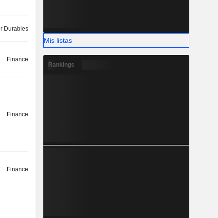
 Durables
Mis listas
Finance
Rankings
Finance
Finance