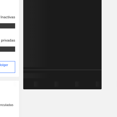
Inactivas
 privadas
Holger
inculadas
o