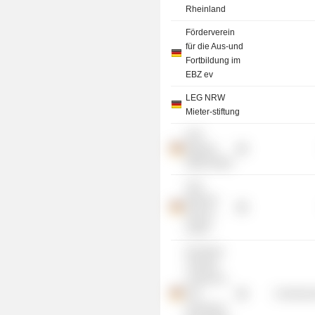
Rheinland
Förderverein
für die Aus-und
Fortbildung im
EBZ ev
LEG NRW
Mieter-stiftung
LEG
Wohnen
NRW GmbH
LEG
Wohnen
Service
GmbH
European
Training
Centre For
The
Commercia
Housing &