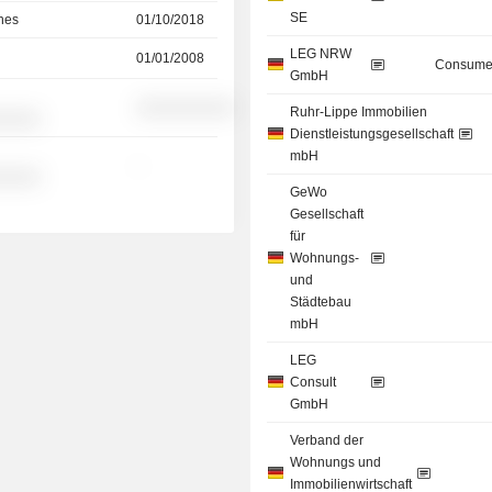
SE
nes
01/10/2018
LEG NRW
01/01/2008
Consumer
GmbH
░░░░░░░░░░
Ruhr-Lippe Immobilien
░░░░░
Dienstleistungsgesellschaft
mbH
-
░░░░░
GeWo
Gesellschaft
für
Wohnungs-
und
Städtebau
mbH
LEG
Consult
GmbH
Verband der
Wohnungs und
Immobilienwirtschaft