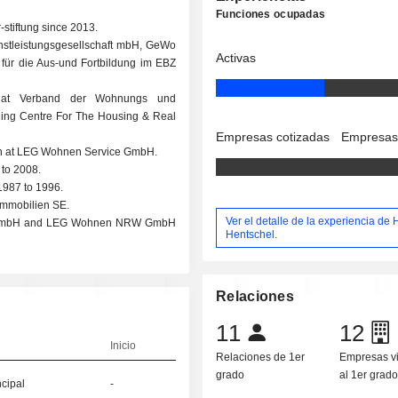
Funciones ocupadas
stiftung since 2013.
nstleistungsgesellschaft mbH, GeWo
Activas
für die Aus-und Fortbildung im EBZ
r at Verband der Wohnungs und
ning Centre For The Housing & Real
Empresas cotizadas
Empresas
man at LEG Wohnen Service GmbH.
to 2008.
1987 to 1996.
Immobilien SE.
Ver el detalle de la experiencia de 
NRW GmbH and LEG Wohnen NRW GmbH
Hentschel.
Relaciones
11
12
Inicio
Relaciones de 1er
Empresas v
grado
al 1er grad
ncipal
-