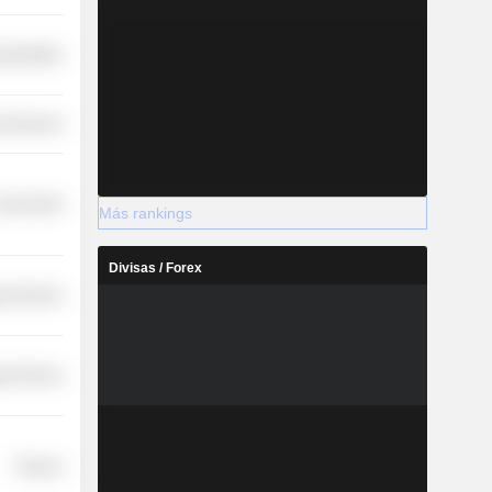
nsportation
l Services
overnment
Más rankings
Divisas / Forex
y Services
y Services
Finance