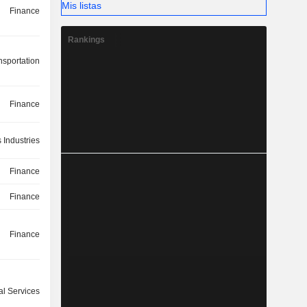
Mis listas
Finance
Rankings
nsportation
Finance
 Industries
Finance
Finance
Finance
l Services