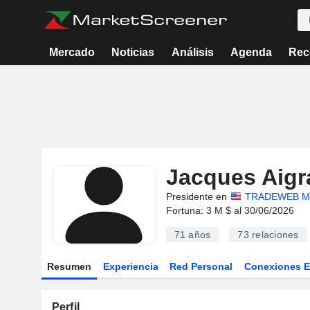
Mercado
Noticias
Análisis
Agenda
Rec
Jacques Aigr
Presidente en
TRADEWEB M
Fortuna: 3 M $ al 30/06/2026
71 años
73
relaciones
Resumen
Experiencia
Red Personal
Conexiones 
Perfil