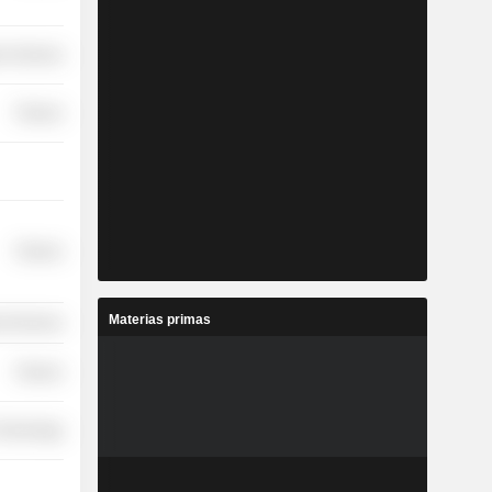
r Services
Finance
Finance
Materias primas
l Services
Finance
 Technology