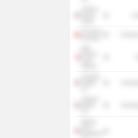
Lufthansa
German
Tra
Airlines
The Geneva
Commercia
Association
Qatar
Financial
G
Centre
Authority
Clearwater
Analytics
Technolog
LLC
Tradeweb
Markets
Technolog
LLC
Warburg
Pincus
International