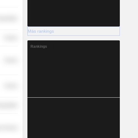
nsportation
Más rankings
Finance
Rankings
Finance
Finance
nsportation
r Services