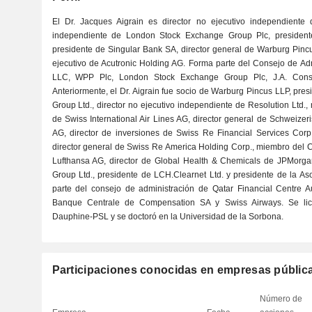
El Dr. Jacques Aigrain es director no ejecutivo independiente 
independiente de London Stock Exchange Group Plc, presidente
presidente de Singular Bank SA, director general de Warburg Pincu
ejecutivo de Acutronic Holding AG. Forma parte del Consejo de Adm
LLC, WPP Plc, London Stock Exchange Group Plc, J.A. Consu
Anteriormente, el Dr. Aigrain fue socio de Warburg Pincus LLP, pre
Group Ltd., director no ejecutivo independiente de Resolution Ltd.
de Swiss International Air Lines AG, director general de Schweize
AG, director de inversiones de Swiss Re Financial Services Corp
director general de Swiss Re America Holding Corp., miembro del 
Lufthansa AG, director de Global Health & Chemicals de JPMorg
Group Ltd., presidente de LCH.Clearnet Ltd. y presidente de la A
parte del consejo de administración de Qatar Financial Centre Au
Banque Centrale de Compensation SA y Swiss Airways. Se lic
Dauphine-PSL y se doctoró en la Universidad de la Sorbona.
Participaciones conocidas en empresas públic
Número de