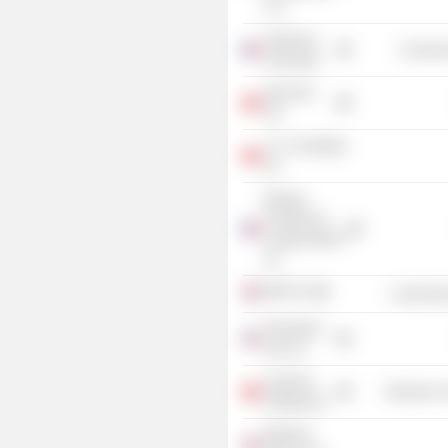
LLC
Sorbonne
Consume
Université
Swiss Re
AG
J.A. Consulting
SA
Banque
Centrale de
Compensation
SA
WPP Plc
Commercia
Resolution
Life, Inc.
Acutronic
Electronic
Holding AG
Warburg