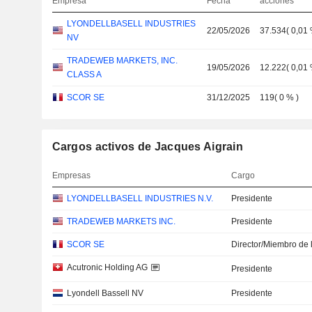
Empresa
Fecha
acciones
LYONDELLBASELL INDUSTRIES
22/05/2026
37.534
(
0,01
NV
TRADEWEB MARKETS, INC.
19/05/2026
12.222
(
0,01
CLASS A
SCOR SE
31/12/2025
119
(
0 %
)
Cargos activos de Jacques Aigrain
Empresas
Cargo
LYONDELLBASELL INDUSTRIES N.V.
Presidente
TRADEWEB MARKETS INC.
Presidente
SCOR SE
Director/Miembro de 
Acutronic Holding AG
Presidente
Lyondell Bassell NV
Presidente