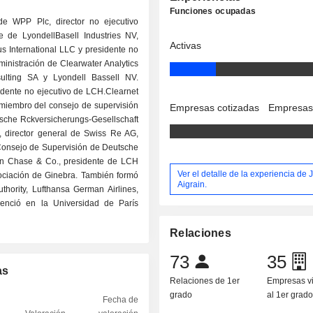
Funciones ocupadas
de WPP Plc, director no ejecutivo
 de LyondellBasell Industries NV,
Activas
s International LLC y presidente no
inistración de Clearwater Analytics
lting SA y Lyondell Bassell NV.
sidente no ejecutivo de LCH.Clearnet
, miembro del consejo de supervisión
Empresas cotizadas
Empresas
rische Rckversicherungs-Gesellschaft
, director general de Swiss Re AG,
Consejo de Supervisión de Deutsche
an Chase & Co., presidente de LCH
Ver el detalle de la experiencia de
sociación de Ginebra. También formó
Aigrain.
thority, Lufthansa German Airlines,
enció en la Universidad de París
Relaciones
73
35
as
Relaciones de 1er
Empresas v
grado
al 1er grad
Fecha de