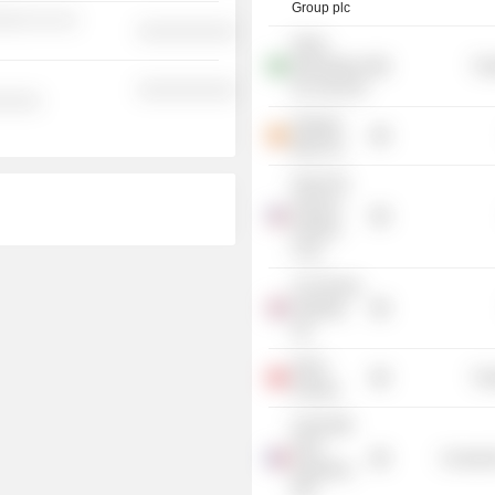
Group plc
░░░ ░░ ░░
░░░░░░░░░░
Swiss
International
Tra
Air Lines AG
░░░░░░░░░░
░░░░░
Singular
Bank SA
Swiss Re
America
Holding
Corp.
LCH Group
Holdings
Ltd.
Swiss
Tra
Airways
Université
Paris
Consume
Dauphine-
PSL