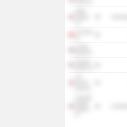
Pincus LLP
CWAN
Holdings
Technolog
LLC
LCH Group
Ltd
Lyondell
Bassell NV
Tradeweb
Markets, Inc.
LCH
Clearnet
Group Ltd.
Clearwater
Analytics
Technolog
Holdings,
Inc.