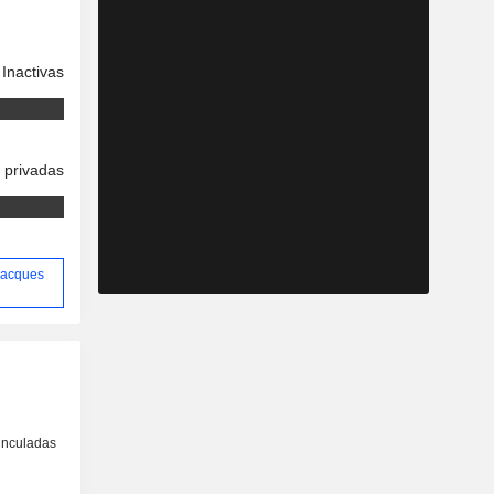
Inactivas
 privadas
 Jacques
inculadas
o