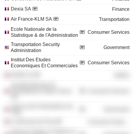
Dexia SA
Finance
Air France-KLM SA
Transportation
Ecole Nationale de la
Consumer Services
Statistique & de l'Administration
Transportation Security
Government
Administration
Institut Des Etudes
Consumer Services
Economiques Et Commerciales
ENGIE SA
Utilities
Société Nationale de
Radiodiffusion Radio France
Consumer Services
SN
Agence des Participations de
Government
l’Etat
La Monnaie de Paris
Consumer Durables
National Institute of Statistics &