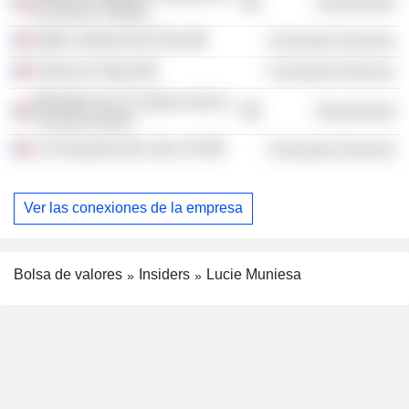
Government
Economic Studies
Opéra national de Paris
Consumer Services
Palais de Tokyo
Consumer Services
Ministère de la Culture et de la
Government
Communication
La Française des Jeux SA
Consumer Services
Ver las conexiones de la empresa
Bolsa de valores
Insiders
Lucie Muniesa